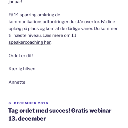
januar!
Få 1:1 sparring omkring de
kommunikationsudfordringer du står overfor. Få dine
oplæg på plads og kom af de dårlige vaner. Du kommer
til næste niveau.
Læs mere om 1:1
speakercoaching her
.
Ordet er dit!
Kærlig hilsen
Annette
UDGIVET
6. DECEMBER 2016
DEN
Tag ordet med succes! Gratis webinar
13. december