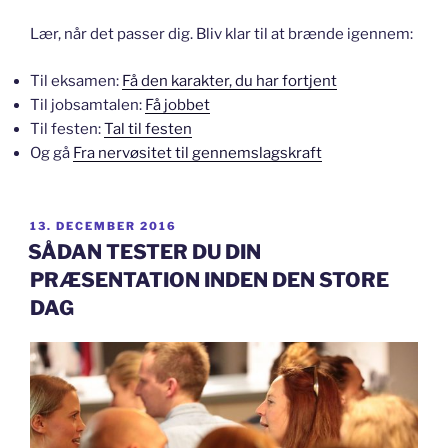
Lær, når det passer dig. Bliv klar til at brænde igennem:
Til eksamen:
Få den karakter, du har fortjent
Til jobsamtalen:
Få jobbet
Til festen:
Tal til festen
Og gå
Fra nervøsitet til gennemslagskraft
UDGIVET
13. DECEMBER 2016
DEN
SÅDAN TESTER DU DIN
PRÆSENTATION INDEN DEN STORE
DAG