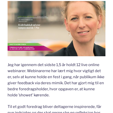
Jeg har igennem det sidste 1,5 år holdt 12 live online
webinarer. Webinarerne har lært mig hvor vigtigt det
er, selv at kunne holde en fest i gang, når publikum ikke
giver feedback via deres mimik. Det har gjort mig til en
bedre foredragsholder, hvor opgaven er, at kunne
holde ’showet’ kørende.
Til et godt foredrag bliver deltagerne inspirerede, får
nye indsigter og der skal gerne ske en refleksion hos