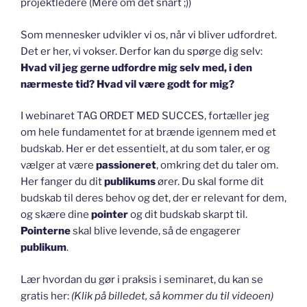
projektledere (Mere om det snart ;))
Som mennesker udvikler vi os, når vi bliver udfordret.
Det er her, vi vokser. Derfor kan du spørge dig selv:
Hvad vil jeg gerne udfordre mig selv med, i den
nærmeste tid? Hvad vil være godt for mig?
I webinaret TAG ORDET MED SUCCES, fortæller jeg
om hele fundamentet for at brænde igennem med et
budskab. Her er det essentielt, at du som taler, er og
vælger at være
passioneret
, omkring det du taler om.
Her fanger du dit
publikums
ører. Du skal forme dit
budskab til deres behov og det, der er relevant for dem,
og skære dine
pointer
og dit budskab skarpt til.
Pointerne
skal blive levende, så de engagerer
publikum
.
Lær hvordan du gør i praksis i seminaret, du kan se
gratis her:
(Klik på billedet, så kommer du til videoen)