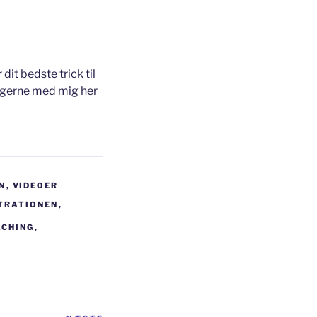
it bedste trick til
t gerne med mig her
N
,
VIDEOER
TRATIONEN
,
ACHING
,