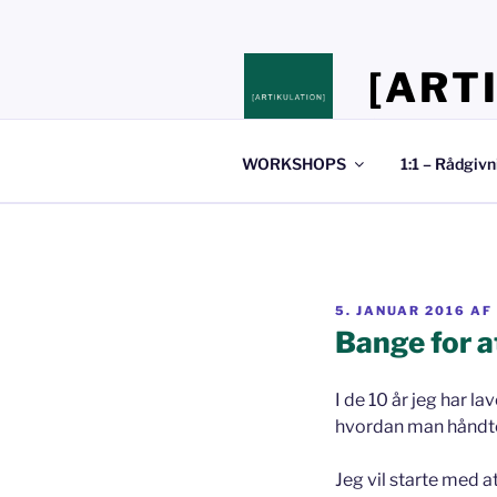
Videre
til
indhold
[ART
Stedet hvor du 
WORKSHOPS
1:1 – Rådgivn
UDGIVET
5. JANUAR 2016
AF
DEN
Bange for at
I de 10 år jeg har l
hvordan man håndtere
Jeg vil starte med at