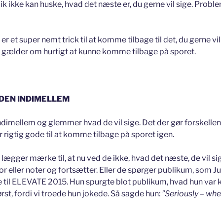
eblik ikke kan huske, hvad det næste er, du gerne vil sige. Pro
 er et super nemt trick til at komme tilbage til det, du gerne vil 
et gælder om hurtigt at kunne komme tilbage på sporet.
DEN INDIMELLEM
ndimellem og glemmer hvad de vil sige. Det der gør forskellen,
e er rigtig gode til at komme tilbage på sporet igen.
 lægger mærke til, at nu ved de ikke, hvad det næste, de vil sig
or eller noter og fortsætter. Eller de spørger publikum, som
 til ELEVATE 2015. Hun spurgte blot publikum, hvad hun var 
st, fordi vi troede hun jokede. Så sagde hun:
”Seriously – wh