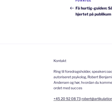
Forrige
FORRIGE
indlæg
Få hurtig-guiden: Så
hjertet på publikum
Kontakt
Ring til foredragsholder, speakercoa
autoriseret psykolog, Robert Benjami
Andersen og hør, hvordan du kommer 
ordet med succes
+45 20 92 08 73
robert@artikulatio