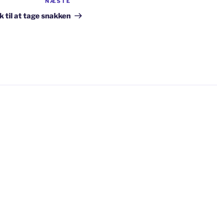
NÆSTE
Næste
indlæg
 til at tage snakken