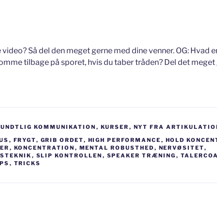
 video? Så del den meget gerne med dine venner. OG: Hvad er d
komme tilbage på sporet, hvis du taber tråden? Del det mege
MUNDTLIG KOMMUNIKATION
,
KURSER
,
NYT FRA ARTIKULATIO
US
,
FRYGT
,
GRIB ORDET
,
HIGH PERFORMANCE
,
HOLD KONCEN
R‬‪
,
KONCENTRATION
,
MENTAL ROBUSTHED
,
NERVØSITET
,
STEKNIK
,
SLIP KONTROLLEN
,
SPEAKER TRÆNING
,
TALERCO
IPS
,
TRICKS
igation