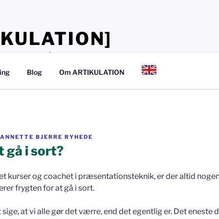
IKULATION]
lærer, at tale så det kan mærkes
ing
Blog
Om ARTIKULATION
ANNETTE BJERRE RYHEDE
 gå i sort?
avet kurser og coachet i præsentationsteknik, er der altid nogen
r frygten for at gå i sort.
 sige, at vi alle gør det værre, end det egentlig er. Det eneste d