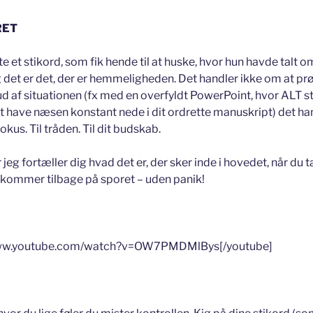
RET
e et stikord, som fik hende til at huske, hvor hun havde talt o
 det er det, der er hemmeligheden. Det handler ikke om at prø
d af situationen (fx med en overfyldt PowerPoint, hvor ALT st
at have næsen konstant nede i dit ordrette manuskript) det ha
okus. Til tråden. Til dit budskab.
 jeg fortæller dig hvad det er, der sker inde i hovedet, når du t
 kommer tilbage på sporet – uden panik!
/www.youtube.com/watch?v=OW7PMDMlBys[/youtube]