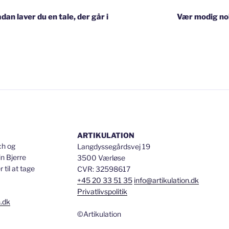
dan laver du en tale, der går i
Vær modig nok
ARTIKULATION
ch og
Langdyssegårdsvej 19
n Bjerre
3500 Værløse
til at tage
CVR: 32598617
+45 20 33 51 35
info@artikulation.dk
Privatlivspolitik
n.dk
©Artikulation