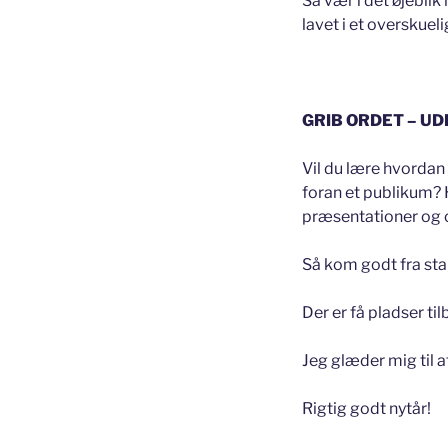
Så vær i det øjeblik
lavet i et overskuel
GRIB ORDET – UD
Vil du lære hvordan 
foran et publikum? 
præsentationer og op
Så kom godt fra star
Der er få pladser ti
Jeg glæder mig til at
Rigtig godt nytår!