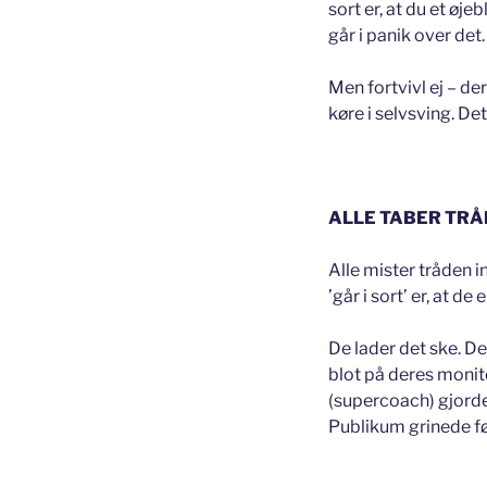
sort er, at du et øj
går i panik over det.
Men fortvivl ej – der
køre i selvsving. D
ALLE TABER TRÅ
Alle mister tråden i
’går i sort’ er, at d
De lader det ske. De
blot på deres monit
(supercoach) gjorde
Publikum grinede før