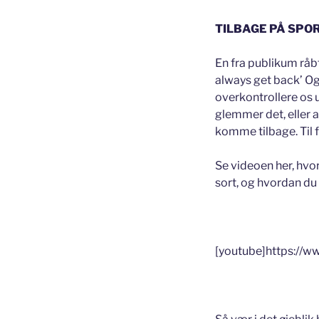
TILBAGE PÅ SPO
En fra publikum råbt
always get back’ Og
overkontrollere os u
glemmer det, eller 
komme tilbage. Til f
Se videoen her, hvor
sort, og hvordan du
[youtube]https:/