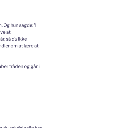
m. Og hun sagde: ’I
ve at
år, så
du
ikke
ndler om at lære at
aber tråden og går i