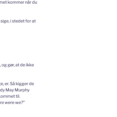
blemet kommer når du
sige, i stedet for at
 og gør, at de ikke
e, er. Så kigger de
 Judy May Murphy
kommet til.
ere were we?”