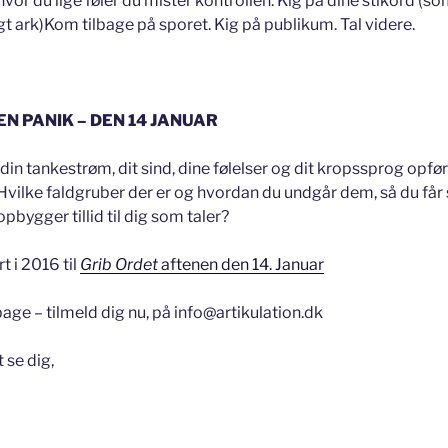
 hvor du lige føler du mister kontrollen. Kig på dine stikord (so
igt ark)Kom tilbage på sporet. Kig på publikum. Tal videre.
EN PANIK – DEN 14 JANUAR
din tankestrøm, dit sind, dine følelser og dit kropssprog opfør
Hvilke faldgruber der er og hvordan du undgår dem, så du få
bygger tillid til dig som taler?
t i 2016 til
Grib Ordet
aftenen den 14. Januar
lbage – tilmeld dig nu, på info@artikulation.dk
 se dig,