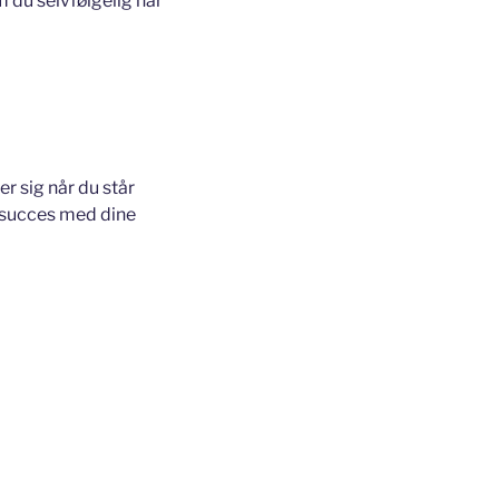
m du selvfølgelig har
er sig når du står
r succes med dine