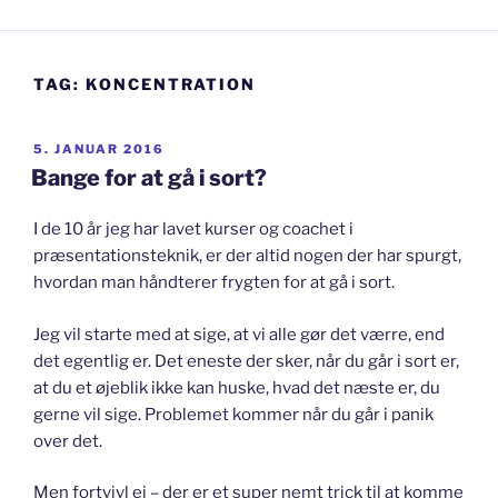
TAG:
KONCENTRATION
UDGIVET
5. JANUAR 2016
DEN
Bange for at gå i sort?
I de 10 år jeg har lavet kurser og coachet i
præsentationsteknik, er der altid nogen der har spurgt,
hvordan man håndterer frygten for at gå i sort.
Jeg vil starte med at sige, at vi alle gør det værre, end
det egentlig er. Det eneste der sker, når du går i sort er,
at du et øjeblik ikke kan huske, hvad det næste er, du
gerne vil sige. Problemet kommer når du går i panik
over det.
Men fortvivl ej – der er et super nemt trick til at komme