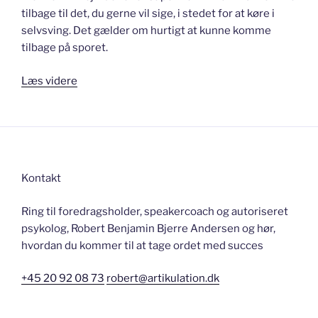
tilbage til det, du gerne vil sige, i stedet for at køre i
selvsving. Det gælder om hurtigt at kunne komme
tilbage på sporet.
“Bange
Læs videre
for
at
gå
i
sort?”
Kontakt
Ring til foredragsholder, speakercoach og autoriseret
psykolog, Robert Benjamin Bjerre Andersen og hør,
hvordan du kommer til at tage ordet med succes
+45 20 92 08 73
robert@artikulation.dk