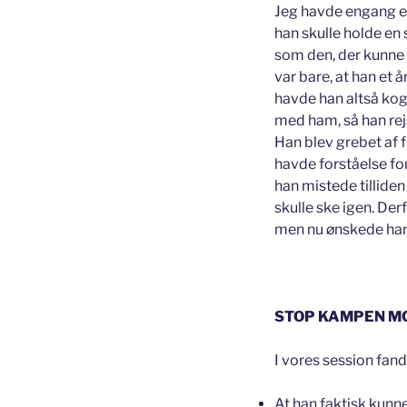
Jeg havde engang en
han skulle holde en 
som den, der kunne 
var bare, at han et
havde han altså kogt
med ham, så han rej
Han blev grebet af 
havde forståelse fo
han mistede tilliden 
skulle ske igen. De
men nu ønskede han
STOP KAMPEN M
I vores session fandt
At han faktisk kunne