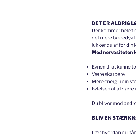
DET ER ALDRIG L
Der kommer hele tide
det mere bæredygtigt
lukker du af for din
Med nervøsiteten 
Evnen til at kunne 
Være skarpere
Mere energi i din 
Følelsen af at være i 
Du bliver med andr
BLIV EN STÆRK
Lær hvordan du håndt