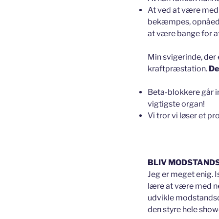
At ved at være med o
bekæmpes, opnåede 
at være bange for a
Min svigerinde, de
kraftpræstation.
De
Beta-blokkere går i
vigtigste organ!
Vi tror vi løser et 
BLIV MODSTAND
Jeg er meget enig. I
lære at være med ner
udvikle modstandsdy
den styre hele show