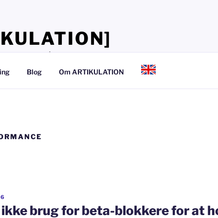
IKULATION]
lærer, at tale så det kan mærkes
ing
Blog
Om ARTIKULATION
FORMANCE
16
 ikke brug for beta-blokkere for at h