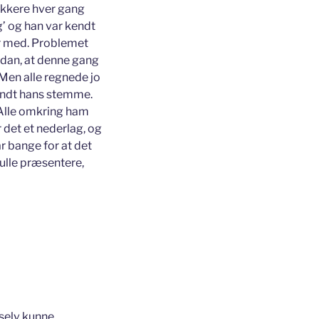
lokkere hver gang
g’ og han var kendt
ar med. Problemet
ådan, at denne gang
 Men alle regnede jo
vandt hans stemme.
 Alle omkring ham
 det et nederlag, og
ar bange for at det
kulle præsentere,
selv kunne.