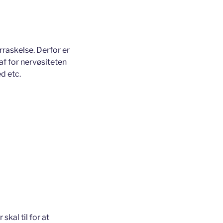
rraskelse. Derfor er
af for nervøsiteten
ed etc.
kal til for at