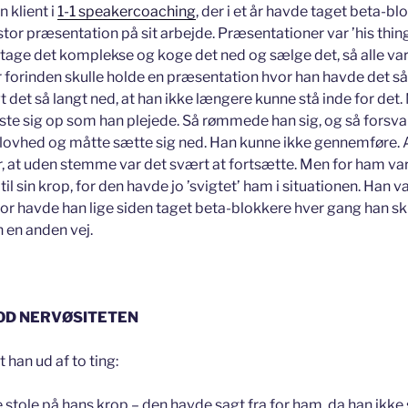
 klient i
1-1 speakercoaching
, der i et år havde taget beta-b
stor præsentation på sit arbejde. Præsentationer var ’his thin
tage det komplekse og koge det ned og sælge det, så alle v
 år forinden skulle holde en præsentation hvor han havde det s
 det så langt ned, at han ikke længere kunne stå inde for det.
ste sig op som han plejede. Så rømmede han sig, og så fors
flovhed og måtte sætte sig ned. Han kunne ikke gennemføre.
r, at uden stemme var det svært at fortsætte. Men for ham var
til sin krop, for den havde jo ’svigtet’ ham i situationen. Han v
rfor havde han lige siden taget beta-blokkere hver gang han s
 en anden vej.
OD NERVØSITETEN
 han ud af to ting:
 stole på hans krop – den havde sagt fra for ham, da han ikke 