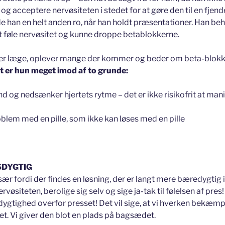
g acceptere nervøsiteten i stedet for at gøre den til en fjende
han en helt anden ro, når han holdt præsentationer. Han be
t føle nervøsitet og kunne droppe betablokkerne.
r er læge, oplever mange der kommer og beder om beta-blok
t er hun meget imod af to grunde:
nd og nedsænker hjertets rytme – det er ikke risikofrit at ma
problem med en pille, som ikke kan løses med en pille
SDYGTIG
sær fordi der findes en løsning, der er langt mere bæredygtig 
vøsiteten, berolige sig selv og sige ja-tak til følelsen af pres
gtighed overfor presset! Det vil sige, at vi hverken bekæmper
et. Vi giver den blot en plads på bagsædet.