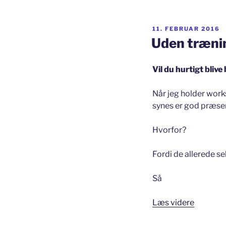
UDGIVET
11. FEBRUAR 2016
DEN
Uden trænin
Vil du hurtigt blive
Når jeg holder work
synes er god præsen
Hvorfor?
Fordi de allerede se
Så
“Uden
Læs videre
træning