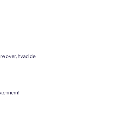
re over, hvad de
 igennem!