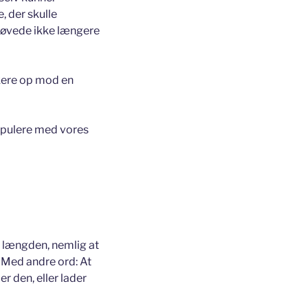
, der skulle
høvede ikke længere
kere op mod en
nipulere med vores
i længden, nemlig at
! Med andre ord: At
 den, eller lader