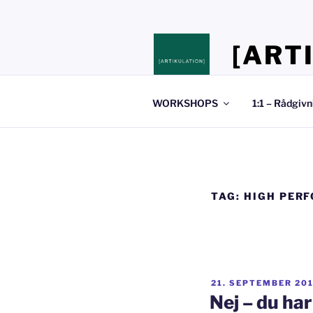
Videre
til
indhold
[ART
Stedet hvor du 
WORKSHOPS
1:1 – Rådgivn
TAG:
HIGH PER
UDGIVET
21. SEPTEMBER 20
DEN
Nej – du har