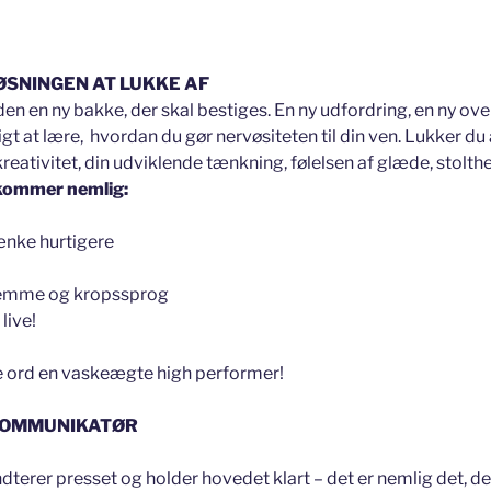
ØSNINGEN AT LUKKE AF
n en ny bakke, der skal bestiges. En ny udfordring, en ny ove
 at lære, hvordan du gør nervøsiteten til din ven. Lukker du 
 kreativitet, din udviklende tænkning, følelsen af glæde, stolth
kommer nemlig:
tænke hurtigere
stemme og kropssprog
live!
e ord en vaskeægte high performer!
 KOMMUNIKATØR
erer presset og holder hovedet klart – det er nemlig det, der s