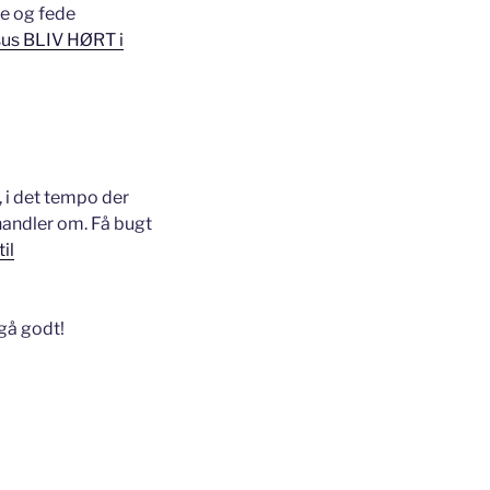
e og fede
us BLIV HØRT i
, i det tempo der
handler om. Få bugt
il
 gå godt!