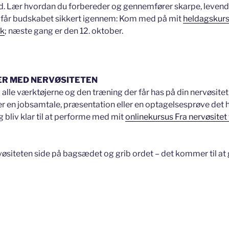
ed. Lær hvordan du forbereder og gennemfører skarpe, levend
 får budskabet sikkert igennem: Kom med på mit
heldagskurs
ik
; næste gang er den 12. oktober.
ER MED NERVØSITETEN
alle værktøjerne og den træning der får has på din nervøsitet
er en jobsamtale, præsentation eller en optagelsesprøve det 
 bliv klar til at performe med mit
onlinekursus Fra nervøsitet t
rvøsiteten side på bagsædet og grib ordet – det kommer til at