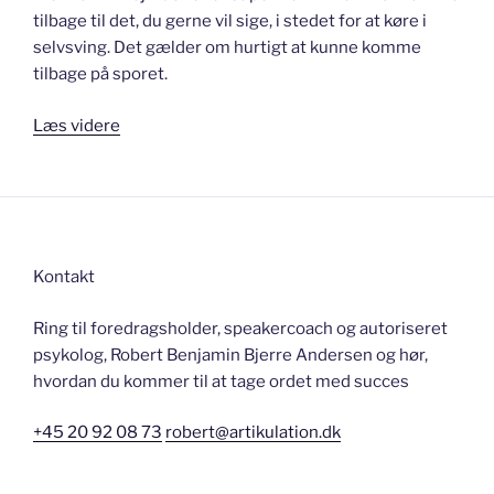
tilbage til det, du gerne vil sige, i stedet for at køre i
selvsving. Det gælder om hurtigt at kunne komme
tilbage på sporet.
“Bange
Læs videre
for
at
gå
i
sort?”
Kontakt
Ring til foredragsholder, speakercoach og autoriseret
psykolog, Robert Benjamin Bjerre Andersen og hør,
hvordan du kommer til at tage ordet med succes
+45 20 92 08 73
robert@artikulation.dk