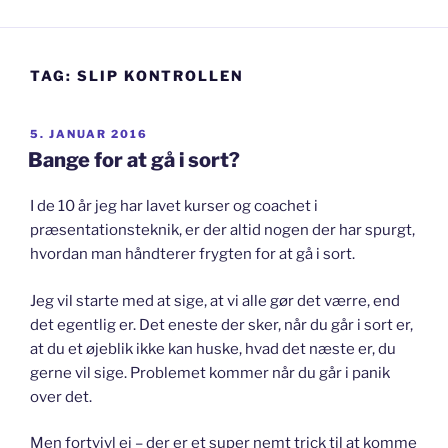
TAG:
SLIP KONTROLLEN
UDGIVET
5. JANUAR 2016
DEN
Bange for at gå i sort?
I de 10 år jeg har lavet kurser og coachet i
præsentationsteknik, er der altid nogen der har spurgt,
hvordan man håndterer frygten for at gå i sort.
Jeg vil starte med at sige, at vi alle gør det værre, end
det egentlig er. Det eneste der sker, når du går i sort er,
at du et øjeblik ikke kan huske, hvad det næste er, du
gerne vil sige. Problemet kommer når du går i panik
over det.
Men fortvivl ej – der er et super nemt trick til at komme