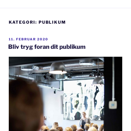
KATEGORI:
PUBLIKUM
UDGIVET
11. FEBRUAR 2020
DEN
Bliv tryg foran dit publikum