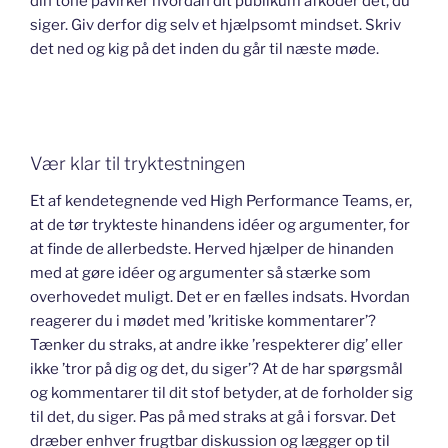
din tone påvirker hvordan dit publikum afkoder det, du
siger. Giv derfor dig selv et hjælpsomt mindset. Skriv
det ned og kig på det inden du går til næste møde.
Vær klar til tryktestningen
Et af kendetegnende ved High Performance Teams, er,
at de tør trykteste hinandens idéer og argumenter, for
at finde de allerbedste. Herved hjælper de hinanden
med at gøre idéer og argumenter så stærke som
overhovedet muligt. Det er en fælles indsats. Hvordan
reagerer du i mødet med ’kritiske kommentarer’?
Tænker du straks, at andre ikke ’respekterer dig’ eller
ikke ’tror på dig og det, du siger’? At de har spørgsmål
og kommentarer til dit stof betyder, at de forholder sig
til det, du siger. Pas på med straks at gå i forsvar. Det
dræber enhver frugtbar diskussion og lægger op til