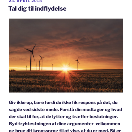
UDGIVET
23. APRIL 2018
DEN
Tal dig til indflydelse
Giv ikke op, bare fordi du ikke fik respons på det, du
sagde ved sidste møde. Forstå din modtager og hvad
der skal til for, at de lytter og træffer beslutninger.
Byd tryktestningen af dine argumenter velkommen
og brug dit kropssprog til at vise, at du er med. Så er