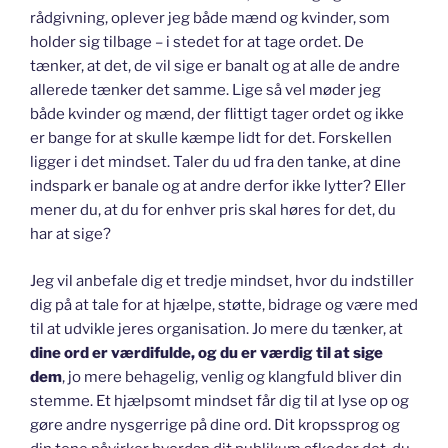
rådgivning, oplever jeg både mænd og kvinder, som
holder sig tilbage – i stedet for at tage ordet. De
tænker, at det, de vil sige er banalt og at alle de andre
allerede tænker det samme. Lige så vel møder jeg
både kvinder og mænd, der flittigt tager ordet og ikke
er bange for at skulle kæmpe lidt for det. Forskellen
ligger i det mindset. Taler du ud fra den tanke, at dine
indspark er banale og at andre derfor ikke lytter? Eller
mener du, at du for enhver pris skal høres for det, du
har at sige?
Jeg vil anbefale dig et tredje mindset, hvor du indstiller
dig på at tale for at hjælpe, støtte, bidrage og være med
til at udvikle jeres organisation. Jo mere du tænker, at
dine ord er værdifulde, og du er værdig til at sige
dem
, jo mere behagelig, venlig og klangfuld bliver din
stemme. Et hjælpsomt mindset får dig til at lyse op og
gøre andre nysgerrige på dine ord. Dit kropssprog og