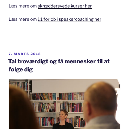
Læs mere om
skræddersyede kurser her
Læs mere om
1:1 forløb i speakercoaching her
UDGIVET
7. MARTS 2018
DEN
Tal troværdigt og få mennesker til at
følge dig