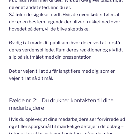
Publikum kan mærke det, hvis du ikke giver plads til, at
de er et andet sted, end du er.
Så føler de sig ikke mødt. Hvis de ovenikøbet føler, at
der er en bestemt agenda der bliver trukket ned over
hovedet på dem, vil de blive skeptiske.
Øv dig i at møde dit publikum hvor de er, ved at forstå
deres verdensbillede. Rum deres reaktioner og giv lidt
slip på slutmålet med din præsentation
Det er vejen til at du får langt flere med dig, som er
vejen til at nå dit mål.
Fælde nr. 2: Du drukner kontakten til dine
medarbejdere
Hvis du oplever, at dine medarbejdere ser forvirrede ud
og stiller spørgsmål til mærkelige detaljer i dit oplæg –
i stedet for at have fanget pointen – så er der stor