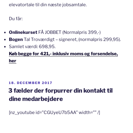
elevatortale til din næste jobsamtale.
Du får:
Onlinekurset
FÅ JOBBET (Normalpris 399,-)
Bogen
Tal Troværdigt – signeret, (normalpris 299,95).
Samlet værdi: 698,95.
Køb begge for 421,- inklusiv moms og forsendelse,
her
UDGIVET
18. DECEMBER 2017
DEN
3 fælder der forpurrer din kontakt til
dine medarbejdere
[nz_youtube id=”CGUyeU7b5AA” width=”” /]