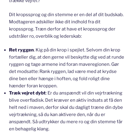
trække vejret?
Dit kropssprog og din stemme er en del af dit budskab.
Modtageren adskiller ikke dit indhold fra dit
kropssprog. Træn derfor at have et kropssprog der
udstråler ro, overblik og lederskab:
Ret ryggen
. Kig på din krop i spejlet. Selvom din krop
fortæller dig, at den gerne vil beskytte dig ved at runde
ryggen og tage armene ind foran maveregionen. Gør
det modsatte: Rank ryggen, lad være med at krydse
dine ben eller hænge i hoften, og fold roligt dine
hænder foran kroppen.
Træk vejret dybt
: Er du anspændt vil din vejrtrækning
blive overfladisk. Det kræver en aktiv indsats at få den
helt ned i maven, derfor skal du dagligt træne din dybe
vejrtrækning, så du kan aktivere den, når du er
anspændt. Så udtrykker du mere ro og din stemme får
en behagelig klang.