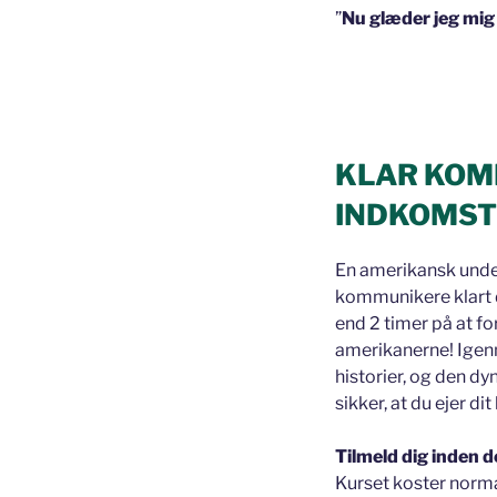
”
Nu glæder jeg mig t
KLAR KOM
INDKOMST
En amerikansk unders
kommunikere klart d
end 2 timer på at f
amerikanerne! Igenn
historier, og den dyn
sikker, at du ejer d
Tilmeld dig inden d
Kurset koster norm