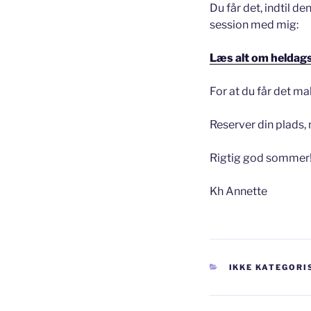
Du får det, indtil d
session med mig:
Læs alt om helda
For at du får det ma
Reserver din plads, 
Rigtig god sommer
Kh Annette
KATEGORIER
IKKE KATEGORI