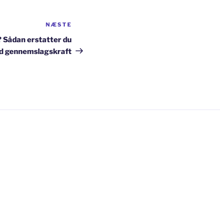
NÆSTE
Næste
indlæg
? Sådan erstatter du
d gennemslagskraft