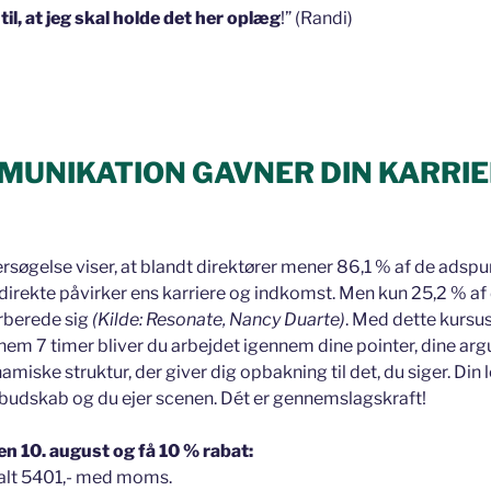
il, at jeg skal holde det her oplæg
!” (Randi)
MUNIKATION GAVNER DIN KARRIE
øgelse viser, at blandt direktører mener 86,1 % af de adspurg
irekte påvirker ens karriere og indkomst. Men kun 25,2 % a
orberede sig
(Kilde: Resonate, Nancy Duarte)
. Med dette kursu
em 7 timer bliver du arbejdet igennem dine pointer, dine arg
amiske struktur, der giver dig opbakning til det, du siger. Din 
it budskab og du ejer scenen. Dét er gennemslagskraft!
en 10. august og få 10 % rabat:
alt 5401,- med moms.