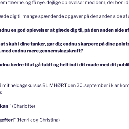
lem tæerne, og få nye, dejlige oplevelser med dem, der bor i di
glæde dig til mange spændende opgaver på den anden side af
ndnu en god oplevelser at glæde dig til, på den anden side
at skub i dine tanker, gør dig endnu skarpere på dine pointer,
 med endnu mere gennemslagskraft?
endnu bedre til at gå fuldt og helt ind i dit møde med dit pu
å mit heldagskursus BLIV HØRT den 20. september i klar kom
:
g kan
!” (Charlotte)
gefter
!” (Henrik og Christina)