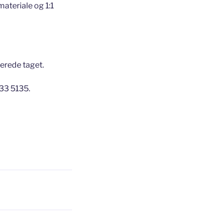
materiale og 1:1
lerede taget.
033 5135.