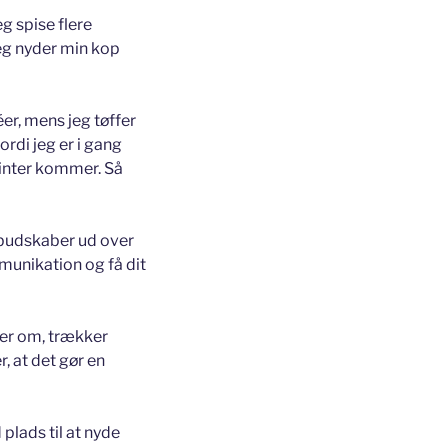
g spise flere
jeg nyder min kop
éer, mens jeg tøffer
rdi jeg er i gang
ointer kommer. Så
e budskaber ud over
mmunikation og få dit
aler om, trækker
, at det gør en
lads til at nyde