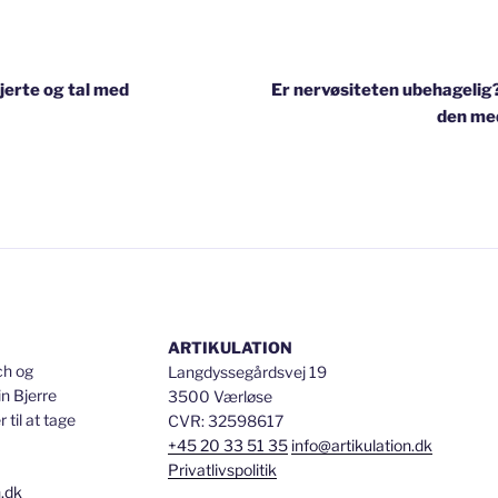
igation
hjerte og tal med
Er nervøsiteten ubehagelig
den me
ARTIKULATION
ch og
Langdyssegårdsvej 19
n Bjerre
3500 Værløse
til at tage
CVR: 32598617
+45 20 33 51 35
info@artikulation.dk
Privatlivspolitik
n.dk