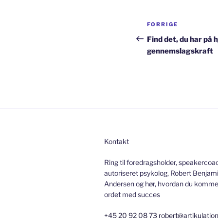
Indlægsnav
Forrige
FORRIGE
indlæg
Find det, du har på 
gennemslagskraft
Kontakt
Ring til foredragsholder, speakercoa
autoriseret psykolog, Robert Benjami
Andersen og hør, hvordan du kommer 
ordet med succes
+45 20 92 08 73
robert@artikulatio