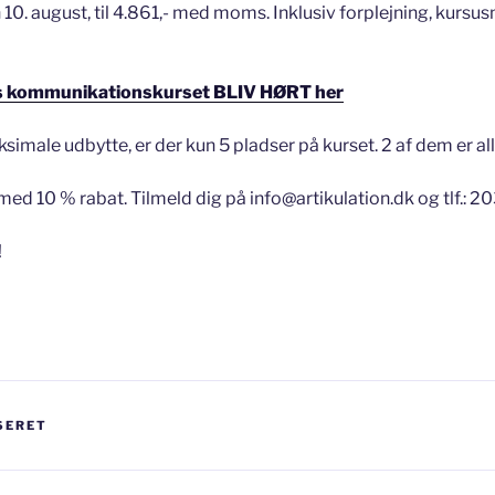
en 10. august, til 4.861,- med moms. Inklusiv forplejning, kursus
gs kommunikationskurset BLIV HØRT her
ksimale udbytte, er der kun 5 pladser på kurset. 2 af dem er al
med 10 % rabat. Tilmeld dig på info@artikulation.dk og tlf.: 2
!
SERET