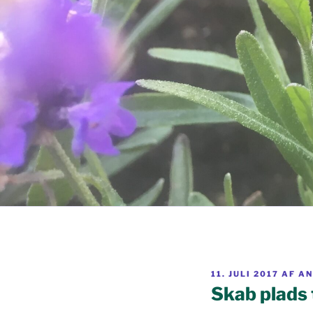
UDGIVET
11. JULI 2017
AF
AN
DEN
Skab plads 