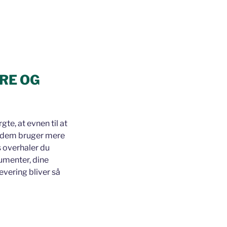
RE OG
te, at evnen til at
f dem bruger mere
s overhaler du
umenter, dine
levering bliver så