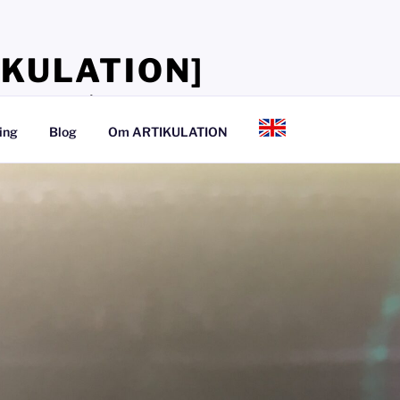
IKULATION]
lærer, at tale så det kan mærkes
ing
Blog
Om ARTIKULATION