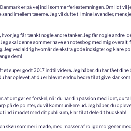
t Danmark er på vej ind i sommerferiestemningen. Om lidt vil je
e sand imellem tæerne. Jeg vil dufte til mine lavendler, mens 
, hvor jeg får tænkt nogle andre tanker. Jeg får nogle andre id
re. Jeg skal denne sommer have en notesbog med mig overalt, fo
g. Jeg ved aldrig hvornår de ekstra gode indsigter og klare p
fange dem!
ft et super godt 2017 indtil videre. Jeg håber, du har fået din
u har oplevet, at du er blevet endnu bedre til at give klar ko
r, at det gør en forskel, når du har din passion med i det, du t
arp på de pointer, du vil kommunikere ud. Jeg håber, du oplever
ldt ind i mødet med dit publikum, klar til at dele dit budskab!
r en skøn sommer i møde, med masser af rolige morgener med p