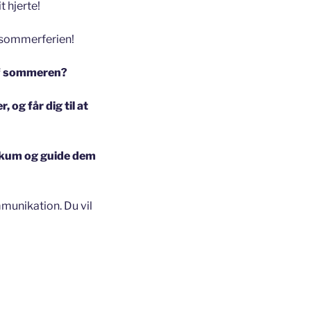
t hjerte!
 sommerferien!
 af sommeren?
 og får dig til at
blikum og guide dem
munikation. Du vil