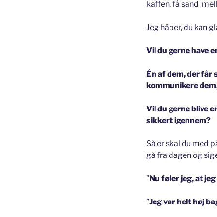
kaffen, få sand imel
Jeg håber, du kan 
Vil du gerne have e
Én af dem, der får s
kommunikere dem,
Vil du gerne blive 
sikkert igennem?
Så er skal du med p
gå fra dagen og sige
”
Nu føler jeg, at je
”
Jeg var helt høj ba