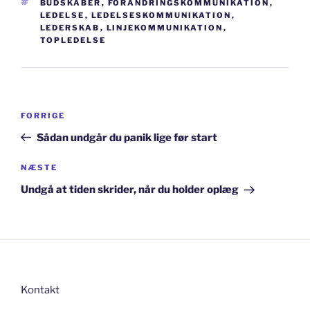
TAGS
BUDSKABER
,
FORANDRINGSKOMMUNIKATION
,
LEDELSE
,
LEDELSESKOMMUNIKATION
,
LEDERSKAB
,
LINJEKOMMUNIKATION
,
TOPLEDELSE
Indlægsnavigation
Forrige
FORRIGE
indlæg
Sådan undgår du panik lige før start
Næste
NÆSTE
indlæg
Undgå at tiden skrider, når du holder oplæg
Kontakt