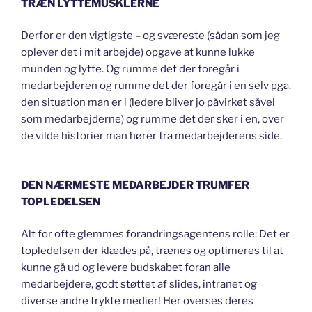
TRÆN LYTTEMUSKLERNE
Derfor er den vigtigste – og sværeste (sådan som jeg
oplever det i mit arbejde) opgave at kunne lukke
munden og lytte. Og rumme det der foregår i
medarbejderen og rumme det der foregår i en selv pga.
den situation man er i (ledere bliver jo påvirket såvel
som medarbejderne) og rumme det der sker i en, over
de vilde historier man hører fra medarbejderens side.
DEN NÆRMESTE MEDARBEJDER TRUMFER
TOPLEDELSEN
Alt for ofte glemmes forandringsagentens rolle: Det er
topledelsen der klædes på, trænes og optimeres til at
kunne gå ud og levere budskabet foran alle
medarbejdere, godt støttet af slides, intranet og
diverse andre trykte medier! Her overses deres