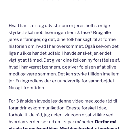
Hvad har I lært og udvist, som er jeres helt særlige
styrke, I skal mobilisere igen her i 2. fase? Brug alle
jeres erfaringer, og det, dine folk har sagt, til at forme
historien om, hvad I har overkommet. Også selvom det
lige nu ikke har det udfald, I havde ønsket jer, er det
vigtigt at få med. Det giver dine folk en ny forståelse af,
hvad I har været igennem, og giver følelsen af at blive
mødt og være sammen. Det kan styrke tilliden imellem
jer. En ingrediens der er uundværlig for samarbejdet.
Nu og i fremtiden.
For 3 år siden lavede jeg denne video med gode råd til
forandringskommunikation. Eneste forskel i dag,
forhold til de råd, jeg deler i videoen er, at vi ikke ved,
hvordan verden ser ud om et par måneder.
Derfor må
vi selv tegne fremtiden. Med den forskel, vi ønsker at