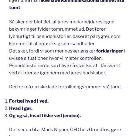
lige nu, så må I
ikke lade kommunikationsrummet stå
tomt
.
Så sker der blot det, at jeres medarbejderes egne
bekymringer fylder tomrummet ud. Det fører
lynhurtigt til pseudohistorier, baseret på rygter, som
kommer til at opføre sig som sandheder.
Det sker, fordi vi som mennesker ønsker
forklaringer
i
uvisse situationer, hvor vi mister kontrollen.
Pseudohistorierne kan blive så stærke, at I får svært
ved at trænge igennem med jeres budskaber.
Derfor må du ikke lade fortolkningsrummet stå tomt.
Fortæl hvad I ved.
Hvad I gør.
Og også, hvad I ikke ved (endnu).
Det ser du bl.a. Mads Nipper, CEO hos Grundfos, gøre