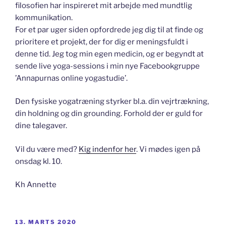
filosofien har inspireret mit arbejde med mundtlig
kommunikation.
For et par uger siden opfordrede jeg dig til at finde og
prioritere et projekt, der for dig er meningsfuldt i
denne tid. Jeg tog min egen medicin, og er begyndt at
sende live yoga-sessions i min nye Facebookgruppe
’Annapurnas online yogastudie’.
Den fysiske yogatræning styrker bl.a. din vejrtrækning,
din holdning og din grounding. Forhold der er guld for
dine talegaver.
Vil du være med?
Kig indenfor her
. Vi mødes igen på
onsdag kl. 10.
Kh Annette
UDGIVET
13. MARTS 2020