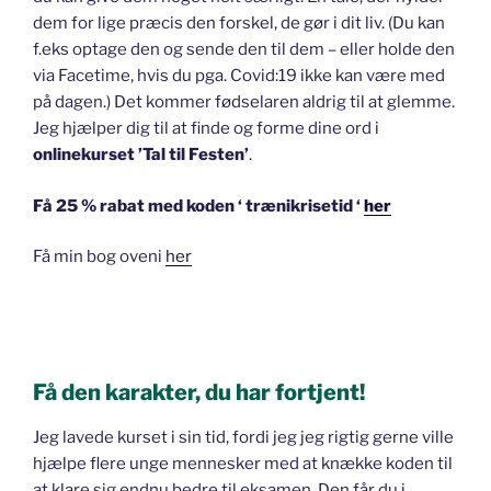
dem for lige præcis den forskel, de gør i dit liv. (Du kan
f.eks optage den og sende den til dem – eller holde den
via Facetime, hvis du pga. Covid:19 ikke kan være med
på dagen.) Det kommer fødselaren aldrig til at glemme.
Jeg hjælper dig til at finde og forme dine ord i
onlinekurset ’Tal til Festen’
.
Få 25 % rabat med koden ‘ trænikrisetid ‘
her
Få min bog oveni
her
Få den karakter, du har fortjent!
Jeg lavede kurset i sin tid, fordi jeg jeg rigtig gerne ville
hjælpe flere unge mennesker med at knække koden til
at klare sig endnu bedre til eksamen. Den får du i