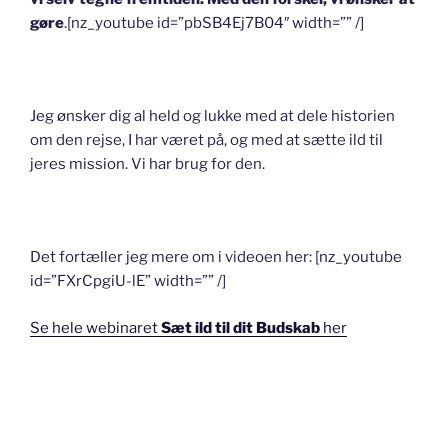
gøre
.[nz_youtube id=”pbSB4Ej7B04″ width=”” /]
Jeg ønsker dig al held og lukke med at dele historien
om den rejse, I har været på, og med at sætte ild til
jeres mission. Vi har brug for den.
Det fortæller jeg mere om i videoen her: [nz_youtube
id=”FXrCpgiU-lE” width=”” /]
Se hele webinaret
Sæt ild til dit Budskab
her