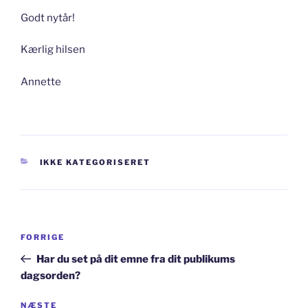
Godt nytår!
Kærlig hilsen
Annette
KATEGORIER
IKKE KATEGORISERET
Indlægsnavigation
Forrige
FORRIGE
indlæg
Har du set på dit emne fra dit publikums
dagsorden?
Næste
NÆSTE