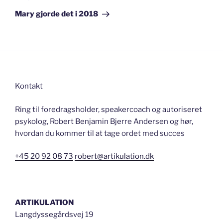
indlæg
Mary gjorde det i 2018
Kontakt
Ring til foredragsholder, speakercoach og autoriseret
psykolog, Robert Benjamin Bjerre Andersen og hør,
hvordan du kommer til at tage ordet med succes
+45 20 92 08 73
robert@artikulation.dk
ARTIKULATION
Langdyssegårdsvej 19