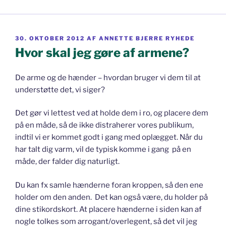
UDGIVET
30. OKTOBER 2012
AF
ANNETTE BJERRE RYHEDE
DEN
Hvor skal jeg gøre af armene?
De arme og de hænder – hvordan bruger vi dem til at
understøtte det, vi siger?
Det gør vi lettest ved at holde dem i ro, og placere dem
på en måde, så de ikke distraherer vores publikum,
indtil vi er kommet godt i gang med oplægget. Når du
har talt dig varm, vil de typisk komme i gang på en
måde, der falder dig naturligt.
Du kan fx samle hænderne foran kroppen, så den ene
holder om den anden. Det kan også være, du holder på
dine stikordskort. At placere hænderne i siden kan af
nogle tolkes som arrogant/overlegent, så det vil jeg