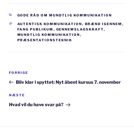
KATEGORIER
GODE RÅD OM MUNDTLIG KOMMUNIKATION
TAGS
AUTENTISK KOMMUNIKATION
,
BRÆND IGENNEM
,
FANG PUBLIKUM
,
GENNEMSLAGSKRAFT
,
MUNDTLIG KOMMUNIKATION
,
PRÆSENTATIONSTEKNIK
Indlægsnavigation
Forrige
FORRIGE
indlæg
Bliv klar i spyttet: Nyt åbent kursus 7. november
Næste
NÆSTE
indlæg
Hvad vil du have svar på?