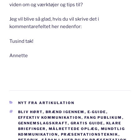
viden om og værktøjer og tips til?
Jeg vil blive så glad, hvis du vil skrive det i
kommentarefeltet her nedenfor:
Tusind tak!
Annette
KATEGORIER
NYT FRA ARTIKULATION
TAGS
BLIV HØRT
,
BRÆND IGENNEM
,
E-GUIDE
,
EFFEKTIV KOMMUNIKATION
,
FANG PUBLIKUM
,
GENNEMSLAGSKRAFT
,
GRATIS GUIDE
,
KLARE
BRIEFINGER
,
MÅLRETTEDE OPLÆG
,
MUNDTLIG
KOMMUNIKATION
,
PRÆSENTATIONSTEKNIK
,