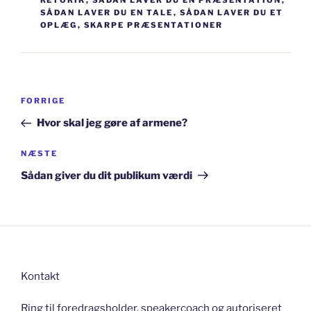
RETORIK
,
SÅDAN LAVER DU EN PRÆSENTATION
,
SÅDAN LAVER DU EN TALE
,
SÅDAN LAVER DU ET
OPLÆG
,
SKARPE PRÆSENTATIONER
Indlægsnavigation
Forrige
FORRIGE
indlæg
Hvor skal jeg gøre af armene?
Næste
NÆSTE
indlæg
Sådan giver du dit publikum værdi
Kontakt
Ring til foredragsholder, speakercoach og autoriseret