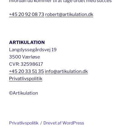
hvordan du kommer til at tage ordet med succes
+45 20 92 08 73
robert@artikulation.dk
ARTIKULATION
Langdyssegårdsvej 19
3500 Værløse
CVR: 32598617
+45 20 33 51 35
info@artikulation.dk
Privatlivspolitik
©Artikulation
Privatlivspolitik
Drevet af WordPress