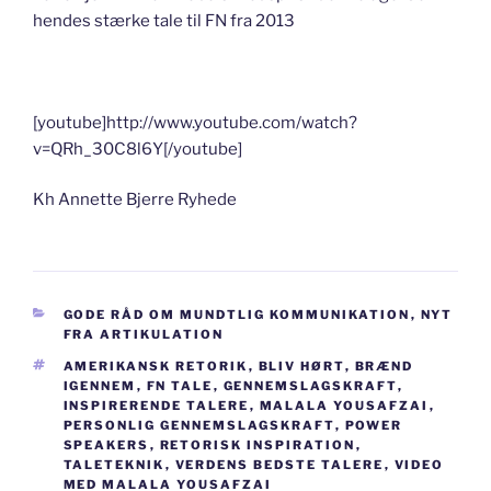
hendes stærke tale til FN fra 2013
[youtube]http://www.youtube.com/watch?
v=QRh_30C8l6Y[/youtube]
Kh Annette Bjerre Ryhede
KATEGORIER
GODE RÅD OM MUNDTLIG KOMMUNIKATION
,
NYT
FRA ARTIKULATION
TAGS
AMERIKANSK RETORIK
,
BLIV HØRT
,
BRÆND
IGENNEM
,
FN TALE
,
GENNEMSLAGSKRAFT
,
INSPIRERENDE TALERE
,
MALALA YOUSAFZAI
,
PERSONLIG GENNEMSLAGSKRAFT
,
POWER
SPEAKERS
,
RETORISK INSPIRATION
,
TALETEKNIK
,
VERDENS BEDSTE TALERE
,
VIDEO
MED MALALA YOUSAFZAI