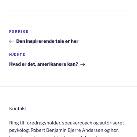
Indlægsnavigation
Forrige
FORRIGE
indlæg
Den inspirerende tale er her
Næste
NÆSTE
indlæg
Hvad er det, amerikanere kan?
Kontakt
Ring til foredragsholder, speakercoach og autoriseret
psykolog, Robert Benjamin Bjerre Andersen og hør,