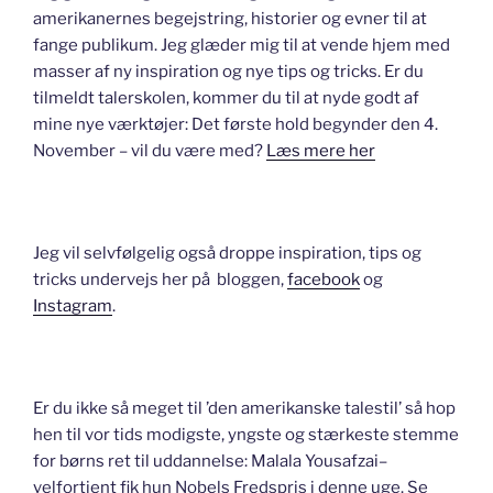
amerikanernes begejstring, historier og evner til at
fange publikum. Jeg glæder mig til at vende hjem med
masser af ny inspiration og nye tips og tricks. Er du
tilmeldt talerskolen, kommer du til at nyde godt af
mine nye værktøjer: Det første hold begynder den 4.
November – vil du være med?
Læs mere her
Jeg vil selvfølgelig også droppe inspiration, tips og
tricks undervejs her på bloggen,
facebook
og
Instagram
.
Er du ikke så meget til ’den amerikanske talestil’ så hop
hen til vor tids modigste, yngste og stærkeste stemme
for børns ret til uddannelse: Malala Yousafzai–
velfortjent fik hun Nobels Fredspris i denne uge. Se