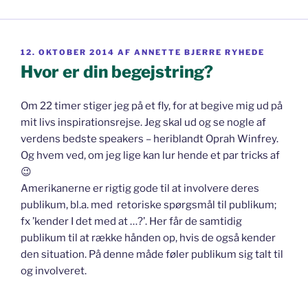
UDGIVET
12. OKTOBER 2014
AF
ANNETTE BJERRE RYHEDE
DEN
Hvor er din begejstring?
Om 22 timer stiger jeg på et fly, for at begive mig ud på
mit livs inspirationsrejse. Jeg skal ud og se nogle af
verdens bedste speakers – heriblandt Oprah Winfrey.
Og hvem ved, om jeg lige kan lur hende et par tricks af
😉
Amerikanerne er rigtig gode til
at involvere deres
publikum, bl.a. med retoriske spørgsmål til publikum;
fx ’kender I det med at …?’. Her får de samtidig
publikum til at række hånden op, hvis de også kender
den situation. På denne måde føler publikum sig talt til
og involveret.