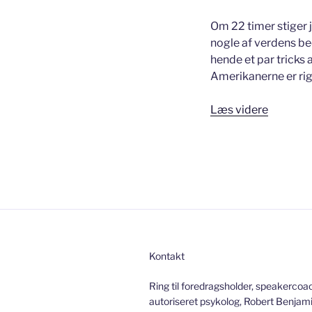
Om 22 timer stiger je
nogle af verdens be
hende et par tricks 
Amerikanerne er rigt
“Hvor
Læs videre
er
din
begejstr
Kontakt
Ring til foredragsholder, speakercoa
autoriseret psykolog, Robert Benjami