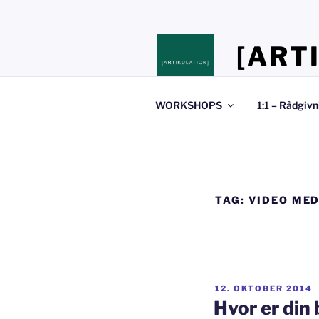
Videre
til
indhold
[ART
Stedet hvor du 
WORKSHOPS
1:1 – Rådgivn
TAG:
VIDEO ME
UDGIVET
12. OKTOBER 2014
DEN
Hvor er din