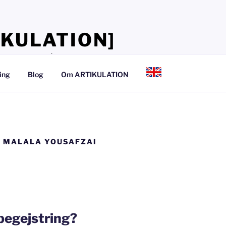
IKULATION]
lærer, at tale så det kan mærkes
ing
Blog
Om ARTIKULATION
D MALALA YOUSAFZAI
 begejstring?