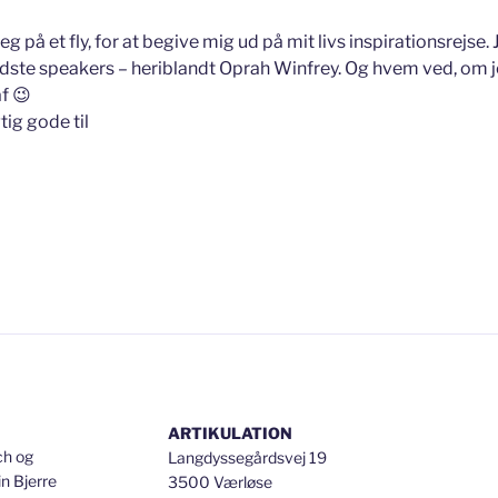
g på et fly, for at begive mig ud på mit livs inspirationsrejse.
dste speakers – heriblandt Oprah Winfrey. Og hvem ved, om je
af 😉
ig gode til
ing?”
ARTIKULATION
ch og
Langdyssegårdsvej 19
n Bjerre
3500 Værløse