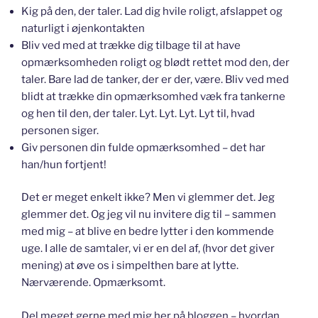
Kig på den, der taler. Lad dig hvile roligt, afslappet og
naturligt i øjenkontakten
Bliv ved med at trække dig tilbage til at have
opmærksomheden roligt og blødt rettet mod den, der
taler. Bare lad de tanker, der er der, være. Bliv ved med
blidt at trække din opmærksomhed væk fra tankerne
og hen til den, der taler. Lyt. Lyt. Lyt. Lyt til, hvad
personen siger.
Giv personen din fulde opmærksomhed – det har
han/hun fortjent!
Det er meget enkelt ikke? Men vi glemmer det. Jeg
glemmer det. Og jeg vil nu invitere dig til – sammen
med mig – at blive en bedre lytter i den kommende
uge. I alle de samtaler, vi er en del af, (hvor det giver
mening) at øve os i simpelthen bare at lytte.
Nærværende. Opmærksomt.
Del meget gerne med mig her på bloggen – hvordan