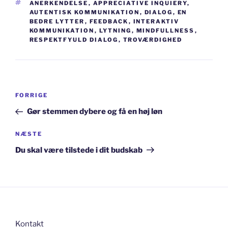
TAGS
ANERKENDELSE
,
APPRECIATIVE INQUIERY
,
AUTENTISK KOMMUNIKATION
,
DIALOG
,
EN
BEDRE LYTTER
,
FEEDBACK
,
INTERAKTIV
KOMMUNIKATION
,
LYTNING
,
MINDFULLNESS
,
RESPEKTFYULD DIALOG
,
TROVÆRDIGHED
Indlægsnavigation
Forrige
FORRIGE
indlæg
Gør stemmen dybere og få en høj løn
Næste
NÆSTE
indlæg
Du skal være tilstede i dit budskab
Kontakt