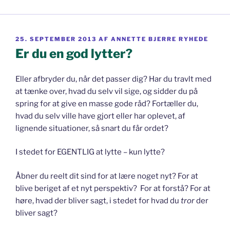
UDGIVET
25. SEPTEMBER 2013
AF
ANNETTE BJERRE RYHEDE
DEN
Er du en god lytter?
Eller afbryder du, når det passer dig? Har du travlt med
at tænke over, hvad du selv vil sige, og sidder du på
spring for at give en masse gode råd? Fortæller du,
hvad du selv ville have gjort eller har oplevet, af
lignende situationer, så snart du får ordet?
I stedet for EGENTLIG at lytte – kun lytte?
Åbner du reelt dit sind for at lære noget nyt? For at
blive beriget af et nyt perspektiv?
For at forstå? For at
høre, hvad der bliver sagt, i stedet for hvad du
tror
der
bliver sagt?