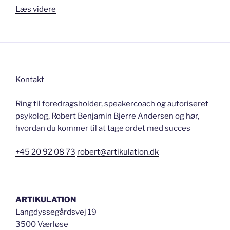
“Er
Læs videre
du
en
god
lytter?”
Kontakt
Ring til foredragsholder, speakercoach og autoriseret
psykolog, Robert Benjamin Bjerre Andersen og hør,
hvordan du kommer til at tage ordet med succes
+45 20 92 08 73
robert@artikulation.dk
ARTIKULATION
Langdyssegårdsvej 19
3500 Værløse