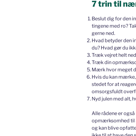
7 trin til 
Beslut dig for den i
tingene med ro? Tak
gerne ned.
Hvad betyder den i
du? Hvad gør du ik
Træk vejret helt ne
Træk din opmærkso
Mærk hvor meget d
Hvis du kan mærke, d
stedet for at
reager
omsorgsfuldt overf
Nyd julen med alt, 
Alle rådene er også 
opmærksomhed til at
og kan blive opfat
ikke til at have den 