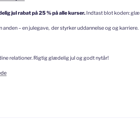
elig jul rabat på 25 % på alle kurser.
Indtast blot koden: glæd
 en anden – en julegave, der styrker uddannelse og og karriere.
ine relationer. Rigtig glædelig jul og godt nytår!
ede