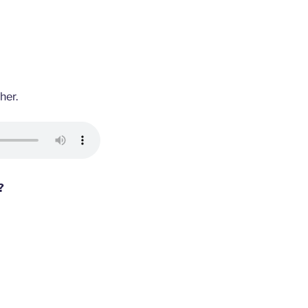
 her.
?