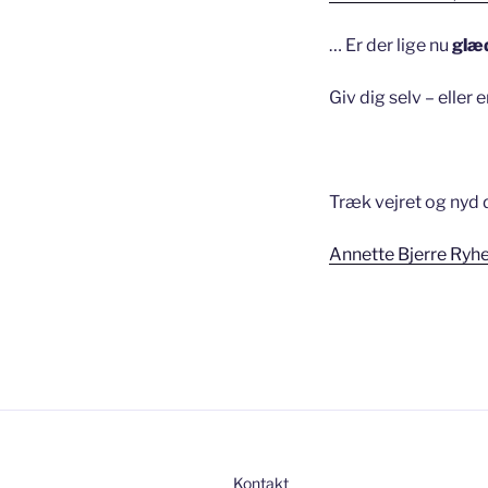
… Er der lige nu
glæd
Giv dig selv – eller
Træk vejret og nyd d
Annette Bjerre Ryh
Kontakt