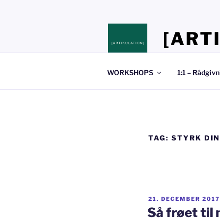
Videre
til
indhold
[ART
Stedet hvor du 
WORKSHOPS
1:1 – Rådgivn
TAG:
STYRK DIN
UDGIVET
21. DECEMBER 2017
DEN
Så frøet ti