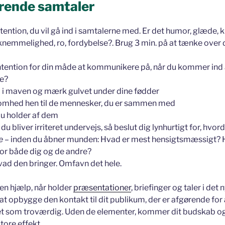
nærende samtaler
ntention, du vil gå ind i samtalerne med. Er det humor, glæde, kr
nemmelighed, ro, fordybelse?. Brug 3 min. på at tænke over d
ntention for din måde at kommunikere på, når du kommer ind
ke?
d i maven og mærk gulvet under dine fødder
mhed hen til de mennesker, du er sammen med
u holder af dem
u bliver irriteret undervejs, så beslut dig lynhurtigt for, hvor
e
– inden du åbner munden: Hvad er mest hensigtsmæssigt? 
or både dig og de andre?
hvad den bringer. Omfavn det hele.
en hjælp, når holder
præsentationer
, briefinger og taler i det 
 opbygge den kontakt til dit publikum, der er afgørende for a
tet som troværdig. Uden de elementer, kommer dit budskab o
store effekt.