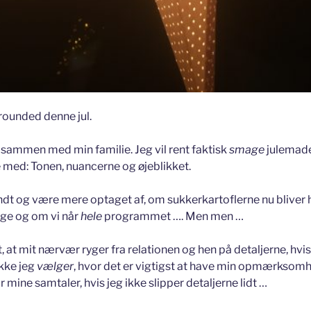
rounded denne jul.
 sammen med min familie. Jeg vil rent faktisk
smage
julemade
e med: Tonen, nuancerne og øjeblikket.
undt og være mere optaget af, om sukkerkartoflerne nu bliver h
ige og om vi når
hele
programmet …. Men men …
, at mit nærvær ryger fra relationen og hen på detaljerne, hvis
kke jeg
vælger
, hvor det er vigtigst at have min opmærksomh
r mine samtaler, hvis jeg ikke slipper detaljerne lidt …