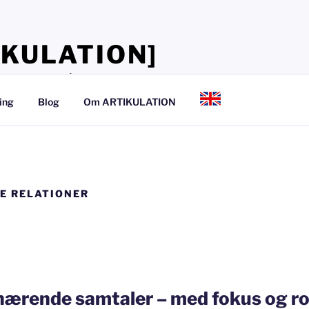
IKULATION]
lærer, at tale så det kan mærkes
ing
Blog
Om ARTIKULATION
E RELATIONER
l nærende samtaler – med fokus og r