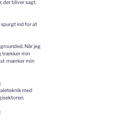
r, der bliver sagt.
 spurgt ind for at
 grounded. Når jeg
eg trækker min
idst mærker min
g
aleteknik med
gisektoren.
: