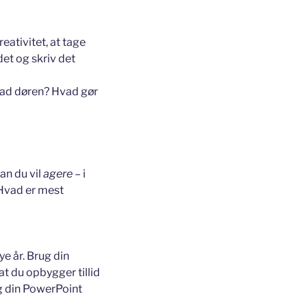
eativitet, at tage
et og skriv det
 ad døren? Hvad gør
dan du vil
agere
– i
Hvad er mest
nye år. Brug din
t du opbygger tillid
g din PowerPoint