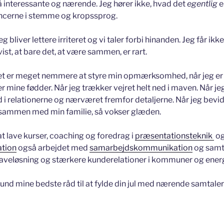
så interessante og nærende. Jeg hører ikke, hvad det
egentlig
e
ancerne i stemme og kropssprog.
bliver lettere irriteret og vi taler forbi hinanden. Jeg får ikke
 vist, at bare det, at være sammen, er rart.
 det er meget nemmere at styre min opmærksomhed, når jeg er
 mine fødder. Når jeg trækker vejret helt ned i maven. Når j
 relationerne og nærværet fremfor detaljerne. Når jeg bev
sammen med min familie, så vokser glæden.
 at lave kurser, coaching og foredrag i
præsentationsteknik
o
tion
også arbejdet med
samarbejdskommunikation
og samt
aveløsning og stærkere kunderelationer i kommuner og ener
und mine bedste råd til at fylde din jul med nærende samtaler