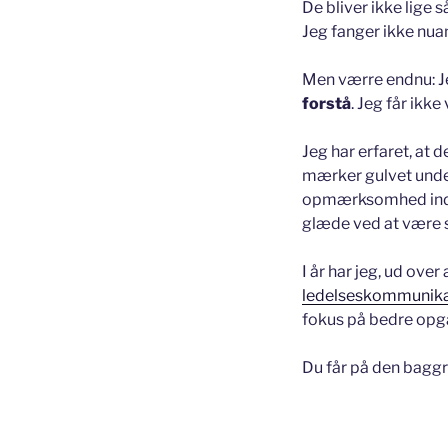
De bliver ikke lige 
Jeg fanger ikke nu
Men værre endnu: Jeg 
forstå
. Jeg får ikke
Jeg har erfaret, at
mærker gulvet under
opmærksomhed ind i
glæde ved at være 
I år har jeg, ud over
ledelseskommunika
fokus på bedre opg
Du får på den baggr