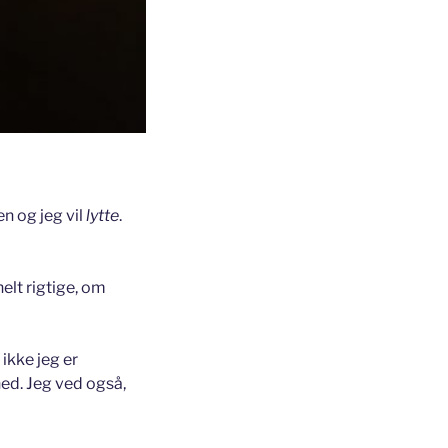
n og jeg vil
lytte
.
elt rigtige, om
 ikke jeg er
ed. Jeg ved også,