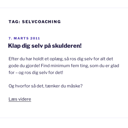
TAG:
SELVCOACHING
UDGIVET
7. MARTS 2011
DEN
Klap dig selv på skulderen!
Efter du har holdt et oplæg, så ros dig selv for alt det
gode du gjorde! Find minimum fem ting, som du er glad
for – og ros dig selv for det!
Og hvorfor så det, tænker du måske?
“Klap
Læs videre
dig
selv
på
skulderen!”