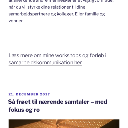
at anerkende andre mennesker er et vigtigt område,
når du vil styrke dine relationer til dine
samarbejdspartnere og kolleger. Eller familie og
venner.
Læs mere om mine workshops og forløb i
samarbejdskommunikation her
UDGIVET
21. DECEMBER 2017
DEN
Så frøet til nærende samtaler – med
fokus og ro