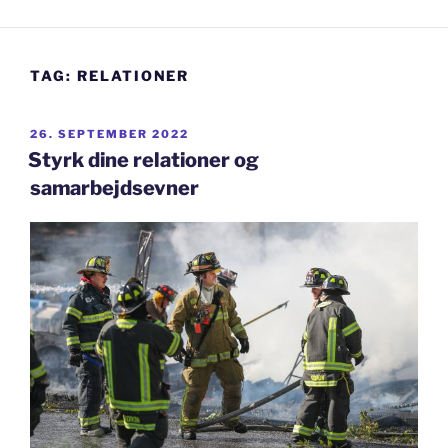
TAG:
RELATIONER
UDGIVET
26. SEPTEMBER 2022
DEN
Styrk dine relationer og
samarbejdsevner