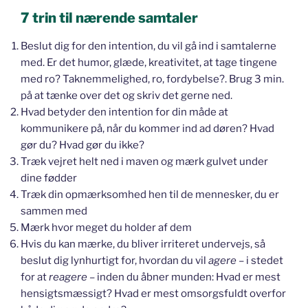
7 trin til nærende samtaler
Beslut dig for den intention, du vil gå ind i samtalerne
med. Er det humor, glæde, kreativitet, at tage tingene
med ro? Taknemmelighed, ro, fordybelse?. Brug 3 min.
på at tænke over det og skriv det gerne ned.
Hvad betyder den intention for din måde at
kommunikere på, når du kommer ind ad døren? Hvad
gør du? Hvad gør du ikke?
Træk vejret helt ned i maven og mærk gulvet under
dine fødder
Træk din opmærksomhed hen til de mennesker, du er
sammen med
Mærk hvor meget du holder af dem
Hvis du kan mærke, du bliver irriteret undervejs, så
beslut dig lynhurtigt for, hvordan du vil
agere
– i stedet
for at
reagere
– inden du åbner munden: Hvad er mest
hensigtsmæssigt? Hvad er mest omsorgsfuldt overfor