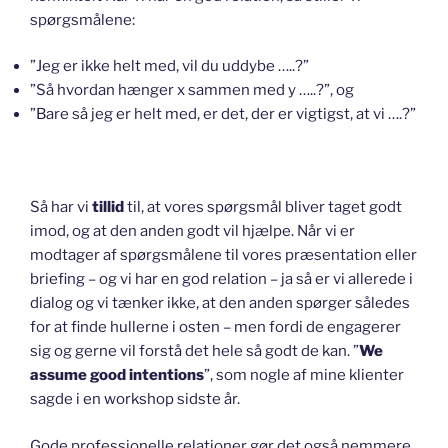
spørgsmålene:
”Jeg er ikke helt med, vil du uddybe …..?”
”Så hvordan hænger x sammen med y …..?”, og
”Bare så jeg er helt med, er det, der er vigtigst, at vi ….?”
Så har vi
tillid
til, at vores spørgsmål bliver taget godt
imod, og at den anden godt vil hjælpe. Når vi er
modtager af spørgsmålene til vores præsentation eller
briefing – og vi har en god relation – ja så er vi allerede i
dialog og vi tænker ikke, at den anden spørger således
for at finde hullerne i osten – men fordi de engagerer
sig og gerne vil forstå det hele så godt de kan. ”
We
assume good intentions
”, som nogle af mine klienter
sagde i en workshop sidste år.
Gode professionelle relationer gør det også nemmere