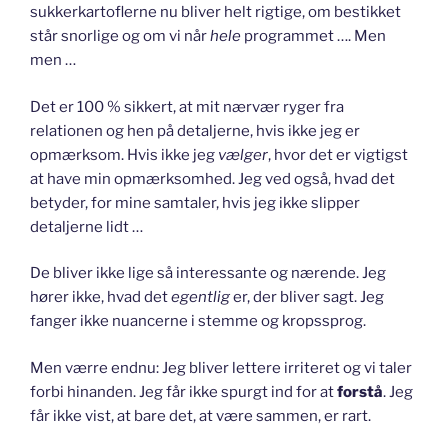
sukkerkartoflerne nu bliver helt rigtige, om bestikket
står snorlige og om vi når
hele
programmet …. Men
men …
Det er 100 % sikkert, at mit nærvær ryger fra
relationen og hen på detaljerne, hvis ikke jeg er
opmærksom. Hvis ikke jeg
vælger
, hvor det er vigtigst
at have min opmærksomhed. Jeg ved også, hvad det
betyder, for mine samtaler, hvis jeg ikke slipper
detaljerne lidt …
De bliver ikke lige så interessante og nærende. Jeg
hører ikke, hvad det
egentlig
er, der bliver sagt. Jeg
fanger ikke nuancerne i stemme og kropssprog.
Men værre endnu: Jeg bliver lettere irriteret og vi taler
forbi hinanden. Jeg får ikke spurgt ind for at
forstå
. Jeg
får ikke vist, at bare det, at være sammen, er rart.