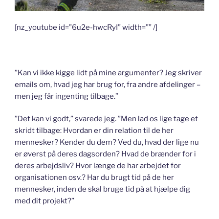
[nz_youtube id=”6u2e-hwcRyI” width=”” /]
”Kan vi ikke kigge lidt på mine argumenter? Jeg skriver
emails om, hvad jeg har brug for, fra andre afdelinger –
men jeg får ingenting tilbage.”
”Det kan vi godt,” svarede jeg. ”Men lad os lige tage et
skridt tilbage: Hvordan er din relation til de her
mennesker? Kender du dem? Ved du, hvad der lige nu
er øverst på deres dagsorden? Hvad de brænder for i
deres arbejdsliv? Hvor længe de har arbejdet for
organisationen osv.? Har du brugt tid på de her
mennesker, inden de skal bruge tid på at hjælpe dig
med dit projekt?”