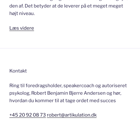
den af. Det betyder at de leverer på et meget meget
højt niveau.
“Tal
Læs videre
som
TED
og
brænd
igennem”
Kontakt
Ring til foredragsholder, speakercoach og autoriseret
psykolog, Robert Benjamin Bjerre Andersen og hør,
hvordan du kommer til at tage ordet med succes
+45 20 92 08 73
robert@artikulation.dk