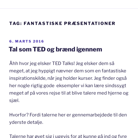
TAG:
FANTASTISKE PRÆSENTATIONER
UDGIVET
6. MARTS 2016
DEN
Tal som TED og brænd igennem
Åhh hvor jeg elsker TED Talks! Jeg elsker dem så
meget, at jeg hyppigt nævner dem som en fantastiske
inspirationskilde, når jeg holder kurser. Jeg finder også
her nogle rigtig gode eksempler vi kan lære sindssygt
meget af på vores rejse til at blive talere med hjerne og
sjæl.
Hvorfor? Fordi talerne her er gennemarbejdede til den
yderste detalje.
Talerne har øvet sig i ugevis for at kunne gå ind og fyre