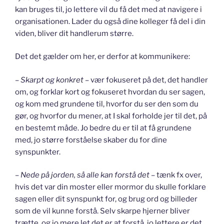
kan bruges til, jo lettere vil du få det med at navigere i
organisationen. Lader du også dine kolleger få del i din
viden, bliver dit handlerum større.
Det det gælder om her, er derfor at kommunikere:
–
Skarpt og konkret
– vær fokuseret på det, det handler
om, og forklar kort og fokuseret hvordan du ser sagen,
og kom med grundene til, hvorfor du ser den som du
gør, og hvorfor du mener, at I skal forholde jer til det, på
en bestemt måde. Jo bedre du er til at få grundene
med, jo større forståelse skaber du for dine
synspunkter.
–
Nede på jorden, så alle kan forstå det
– tænk fx over,
hvis det var din moster eller mormor du skulle forklare
sagen eller dit synspunkt for, og brug ord og billeder
som de vil kunne forstå. Selv skarpe hjerner bliver
trætte, og jo mere let det er at forstå, jo lettere er det