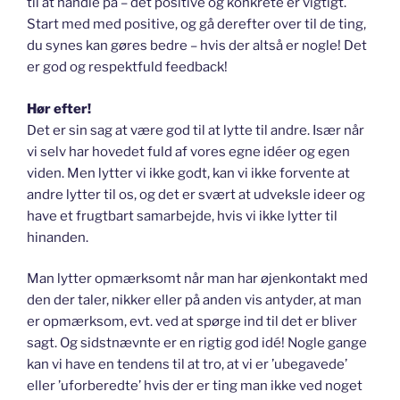
til at handle på – det positive og konkrete er vigtigt.
Start med med positive, og gå derefter over til de ting,
du synes kan gøres bedre – hvis der altså er nogle! Det
er god og respektfuld feedback!
Hør efter!
Det er sin sag at være god til at lytte til andre. Især når
vi selv har hovedet fuld af vores egne idéer og egen
viden. Men lytter vi ikke godt, kan vi ikke forvente at
andre lytter til os, og det er svært at udveksle ideer og
have et frugtbart samarbejde, hvis vi ikke lytter til
hinanden.
Man lytter opmærksomt når man har øjenkontakt med
den der taler, nikker eller på anden vis antyder, at man
er opmærksom, evt. ved at spørge ind til det er bliver
sagt. Og sidstnævnte er en rigtig god idé! Nogle gange
kan vi have en tendens til at tro, at vi er ’ubegavede’
eller ’uforberedte’ hvis der er ting man ikke ved noget