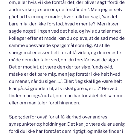
om, eller hvis vi ikke forstår det, der bliver sagt ‘fordi de
andre virker jo som om, de forstår det’. Men jeg er selv
gået ud fra mange møder, hvor folk har sagt, ‘var det
bare mig, der ikke forstod, hvad x mente?’ Men ingen
sagde noget! Ingen ved det hele, og hvis du taler med
kolleger efter et møde, kan du opleve, at de sad med de
samme ubesvarede spørgsmål som dig. At stille
spørgsmål er essentielt for at få viden, og den eneste
måde dem der taler ved, om du forstår hvad de siger.
Det er modigt, at være den der tør sige, ‘undskyld,
måske er det bare mig, men jeg forstår ikke helt hvad
du mener, når du siger ….’. Eller: ‘Jeg skal lige være helt
klar på, så grunden til, at vi skal gøre x, er …?’ Herved
finder man også ud af, om man har forstået det samme,
eller om man taler forbi hinanden.
Spørg derfor også for at få klarhed over andres
synspunkter og holdninger. Det kan jo være du er uenig
fordi du ikke har forstået dem rigtigt, og måske finder i