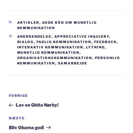
KATEGORIER
ARTIKLER
,
GODE RÅD OM MUNDTLIG
KOMMUNIKATION
TAGS
ANERKENDELSE
,
APPRECIATIVE INQUIERY
,
DIALOG
,
FAGLIG KOMMUNIKATION
,
FEEDBACK
,
INTERAKTIV KOMMUNIKATION
,
LYTNING
,
MUNDTLIG KOMMUNIKATION
,
ORGANISATIONSKOMMUNIKATION
,
PERSONLIG
KOMMUNIKATION
,
SAMARBEJDE
Indlægsnavigation
Forrige
FORRIGE
indlæg
Lav en Ghita Nørby!
Næste
NÆSTE
indlæg
Bliv Obama god!