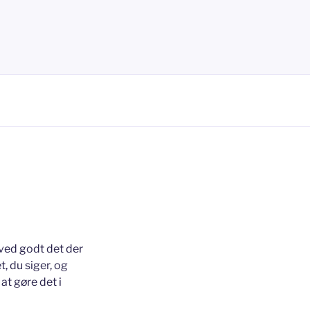
 ved godt det der
, du siger, og
 at gøre det i