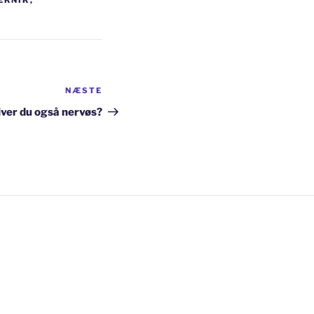
EKNIK
,
NÆSTE
Næste
indlæg
iver du også nervøs?