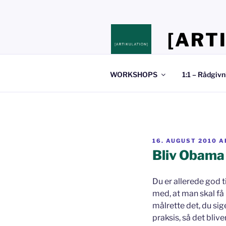
Videre
til
indhold
[ART
Stedet hvor du 
WORKSHOPS
1:1 – Rådgivn
UDGIVET
16. AUGUST 2010
A
DEN
Bliv Obama
Du er allerede god t
med, at man skal få 
målrette det, du siger
praksis, så det bliver