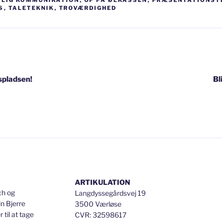
LIG KOMMUNIKATION
,
OP PÅ ØLKASSEN
,
PRÆSENTATIONST
S
,
TALETEKNIK
,
TROVÆRDIGHED
igation
spladsen!
Bl
ARTIKULATION
ch og
Langdyssegårdsvej 19
n Bjerre
3500 Værløse
til at tage
CVR: 32598617