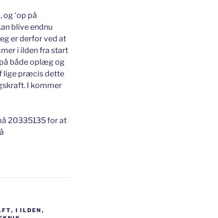
, og ‘op på
 kan blive endnu
eg er derfor ved at
er i ilden fra start
ck på både oplæg og
 lige præcis dette
gskraft. I kommer
 på 20335135 for at
på
AFT
,
I ILDEN
,