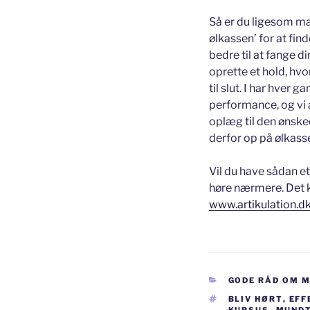
Så er du ligesom man
ølkassen’ for at fin
bedre til at fange 
oprette et hold, hvo
til slut. I har hver
performance, og vi 
oplæg til den ønsk
derfor op på ølkassen
Vil du have sådan et
høre nærmere. Det k
www.artikulation.d
KATEGORIER
GODE RÅD OM 
TAGS
BLIV HØRT
,
EFF