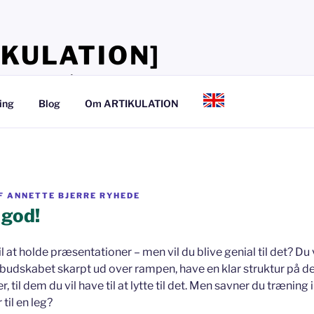
IKULATION]
lærer, at tale så det kan mærkes
ing
Blog
Om ARTIKULATION
F
ANNETTE BJERRE RYHEDE
 god!
il at holde præsentationer – men vil du blive genial til det? Du
budskabet skarpt ud over rampen, have en klar struktur på det
, til dem du vil have til at lytte til det. Men savner du træning i
 til en leg?