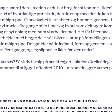
ge andre i den situation, at du har brug for at komme ‘i ilden’
de ud af, hvordan lige præcis du, den du er og med det du kan,
din målgruppe, få budskabet klart afsted og brænde igennem. J
r vi mødes fire gange af to timer, og hvor I som deltagere komm
 gang et nyt oplæg med, som vi arbejder med. Her får I feedba
arbejder med begge dele, så I bliver skarpe på formidlingen af
ede målgruppe. Det gælder både indhold, form og gennemsla
 flere gange, og jeg slipper jer ikke, før ‘den er der’.
 kursus? Så skriv til mig på
annette@artikulation.dk
eller ring
ommer til at ligge i efteråret 2010. Læs om tidligere kurser 
k
MUNDTLIG KOMMUNIKATION
,
NYT FRA ARTIKULATION
EKTIV KOMMUNIKATION
,
FANG PUBLIKUM
,
GENNEMSLAGSKR