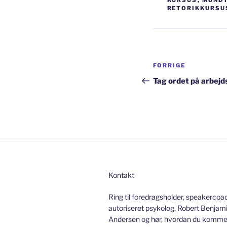
KURSUS
,
MUNDT
RETORIKKURSU
Indlægsnav
Forrige
FORRIGE
indlæg
Tag ordet på arbejd
Kontakt
Ring til foredragsholder, speakercoa
autoriseret psykolog, Robert Benjami
Andersen og hør, hvordan du kommer 