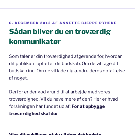
UDGIVET
6. DECEMBER 2012
AF
ANNETTE BJERRE RYHEDE
DEN
Sådan bliver du en troværdig
kommunikatør
Som taler er din troværdighed afgørende for, hvordan
dit publikum opfatter dit budskab. Om de vil tage dit
budskab ind. Om de vil lade dig ændre deres opfattelse
af noget.
Derfor er der god grund til at arbejde med vores
troværdighed. Vil du have mere af den? Her er hvad
forskningen har fundet ud af:
For at opbygge
troværdighed skal du:
Vise dit publikum, at du vil dem det bedste
.