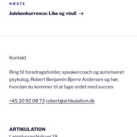
Næste
NÆSTE
indlæg
Julekonkurrence: Like og vind!
Kontakt
Ring til foredragsholder, speakercoach og autoriseret
psykolog, Robert Benjamin Bjerre Andersen og hør,
hvordan du kommer til at tage ordet med succes
+45 20 92 08 73
robert@artikulation.dk
ARTIKULATION
Langdyssegårdsvej 19