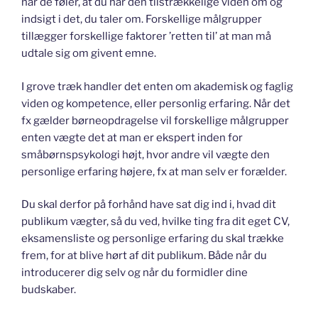
når de føler, at du har den tilstrækkelige viden om og
indsigt i det, du taler om. Forskellige målgrupper
tillægger forskellige faktorer ’retten til’ at man må
udtale sig om givent emne.
I grove træk handler det enten om akademisk og faglig
viden og kompetence, eller personlig erfaring. Når det
fx gælder børneopdragelse vil forskellige målgrupper
enten vægte det at man er ekspert inden for
småbørnspsykologi højt, hvor andre vil vægte den
personlige erfaring højere, fx at man selv er forælder.
Du skal derfor på forhånd have sat dig ind i, hvad dit
publikum vægter, så du ved, hvilke ting fra dit eget CV,
eksamensliste og personlige erfaring du skal trække
frem, for at blive hørt af dit publikum. Både når du
introducerer dig selv og når du formidler dine
budskaber.