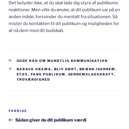
Det betyder ikke, at du skal lade dig styre af publikums
reaktioner. Men ville du ønske, at dit publikum var på en
anden måde, forsvinder du mentalt fra situationen. Så
mister du kontakten til dit publikum og muligheden for
at nå dem med dit budskab.
KATEGORIER
GODE RÅD OM MUNDTLIG KOMMUNIKATION
TAGS
BARACK OBAMA
,
BLIV HØRT
,
BRÆND IGENNEM
,
ETOS
,
FANG PUBLIKUM
,
GENNEMSLAGSKRAFT
,
TROVÆRDIGHED
Indlægsnavigation
Forrige
FORRIGE
indlæg
Sådan giver du dit publikum værdi