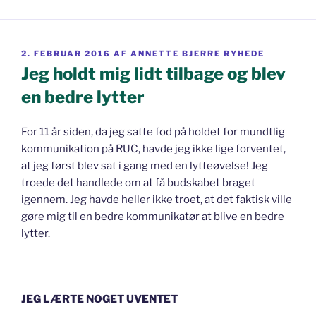
UDGIVET
2. FEBRUAR 2016
AF
ANNETTE BJERRE RYHEDE
DEN
Jeg holdt mig lidt tilbage og blev
en bedre lytter
For 11 år siden, da jeg satte fod på holdet for mundtlig
kommunikation på RUC, havde jeg ikke lige forventet,
at jeg først blev sat i gang med en lytteøvelse! Jeg
troede det handlede om at få budskabet braget
igennem. Jeg havde heller ikke troet, at det faktisk ville
gøre mig til en bedre kommunikatør at blive en bedre
lytter.
JEG LÆRTE NOGET UVENTET