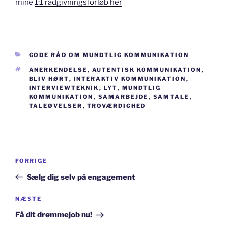
mine
1:1 rådgivningsforløb her
KATEGORIER
GODE RÅD OM MUNDTLIG KOMMUNIKATION
TAGS
ANERKENDELSE
,
AUTENTISK KOMMUNIKATION
,
BLIV HØRT
,
INTERAKTIV KOMMUNIKATION
,
INTERVIEWTEKNIK
,
LYT
,
MUNDTLIG
KOMMUNIKATION
,
SAMARBEJDE
,
SAMTALE
,
TALEØVELSER
,
TROVÆRDIGHED
Indlægsnavigation
Forrige
FORRIGE
indlæg
Sælg dig selv på engagement
Næste
NÆSTE
indlæg
Få dit drømmejob nu!