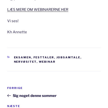
LÆS MERE OM WEBINARERNE HER
Vi ses!
Kh Annette
KATEGORIER
EKSAMEN
,
FESTTALER
,
JOBSAMTALE
,
NERVØSITET
,
WEBINAR
Indlægsnavigation
Forrige
FORRIGE
indlæg
Sig noget denne sommer
Næste
NÆSTE