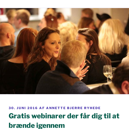
UDGIVET
30. JUNI 2016
AF
ANNETTE BJERRE RYHEDE
DEN
Gratis webinarer der får dig til at
brænde igennem