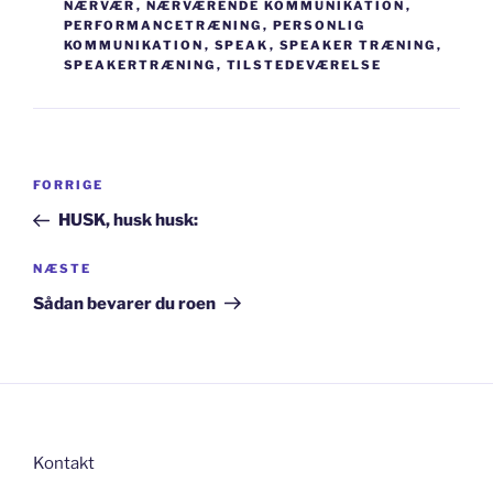
NÆRVÆR
,
NÆRVÆRENDE KOMMUNIKATION
,
PERFORMANCETRÆNING
,
PERSONLIG
KOMMUNIKATION
,
SPEAK
,
SPEAKER TRÆNING
,
SPEAKERTRÆNING
,
TILSTEDEVÆRELSE
Indlægsnavigation
Forrige
FORRIGE
indlæg
HUSK, husk husk:
Næste
NÆSTE
indlæg
Sådan bevarer du roen
Kontakt