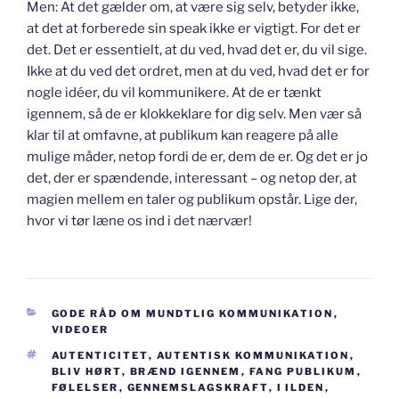
Men: At det gælder om, at være sig selv, betyder ikke,
at det at forberede sin speak ikke er vigtigt. For det er
det. Det er essentielt, at du ved, hvad det er, du vil sige.
Ikke at du ved det ordret, men at du ved, hvad det er for
nogle idéer, du vil kommunikere. At de er tænkt
igennem, så de er klokkeklare for dig selv. Men vær så
klar til at omfavne, at publikum kan reagere på alle
mulige måder, netop fordi de er, dem de er. Og det er jo
det, der er spændende, interessant – og netop der, at
magien mellem en taler og publikum opstår. Lige der,
hvor vi tør læne os ind i det nærvær!
KATEGORIER
GODE RÅD OM MUNDTLIG KOMMUNIKATION
,
VIDEOER
TAGS
AUTENTICITET
,
AUTENTISK KOMMUNIKATION
,
BLIV HØRT
,
BRÆND IGENNEM
,
FANG PUBLIKUM
,
FØLELSER
,
GENNEMSLAGSKRAFT
,
I ILDEN
,