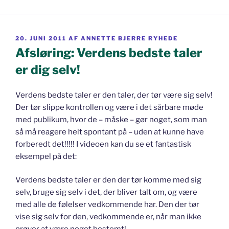
UDGIVET
20. JUNI 2011
AF
ANNETTE BJERRE RYHEDE
DEN
Afsløring: Verdens bedste taler
er dig selv!
Verdens bedste taler er den taler, der tør være sig selv!
Der tør slippe kontrollen og være i det sårbare møde
med publikum, hvor de – måske – gør noget, som man
så må reagere helt spontant på – uden at kunne have
forberedt det!!!!! I videoen kan du se et fantastisk
eksempel på det:
Verdens bedste taler er den der tør komme med sig
selv, bruge sig selv i det, der bliver talt om, og være
med alle de følelser vedkommende har. Den der tør
vise sig selv for den, vedkommende er, når man ikke