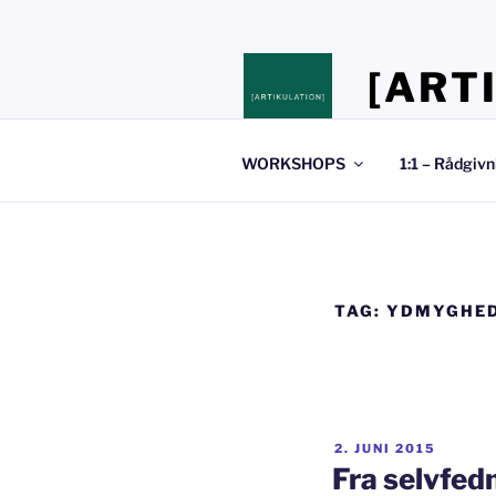
Videre
til
indhold
[ART
Stedet hvor du 
WORKSHOPS
1:1 – Rådgivn
TAG:
YDMYGHE
UDGIVET
2. JUNI 2015
DEN
Fra selvfed