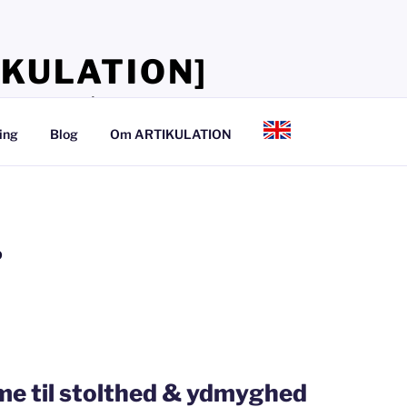
IKULATION]
lærer, at tale så det kan mærkes
ing
Blog
Om ARTIKULATION
D
me til stolthed & ydmyghed