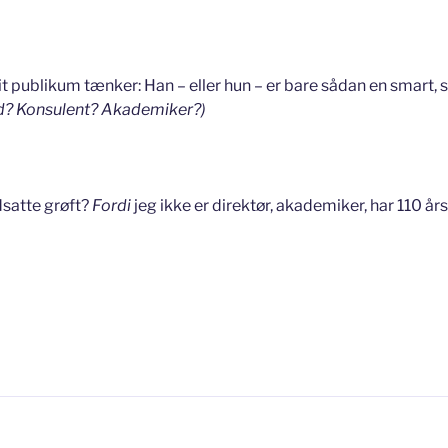
it publikum tænker: Han – eller hun – er bare sådan en smart, 
d? Konsulent? Akademiker?)
dsatte grøft?
Fordi
jeg ikke er direktør, akademiker, har 110 års
me
ed”