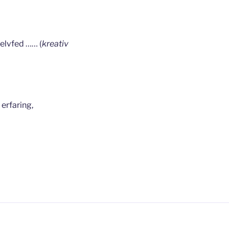
selvfed …… (
kreativ
 erfaring,