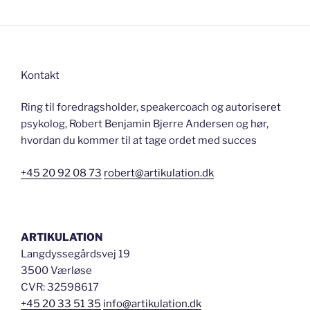
åbne
dit
publikum”
Kontakt
Ring til foredragsholder, speakercoach og autoriseret
psykolog, Robert Benjamin Bjerre Andersen og hør,
hvordan du kommer til at tage ordet med succes
+45 20 92 08 73
robert@artikulation.dk
ARTIKULATION
Langdyssegårdsvej 19
3500 Værløse
CVR: 32598617
+45 20 33 51 35
info@artikulation.dk