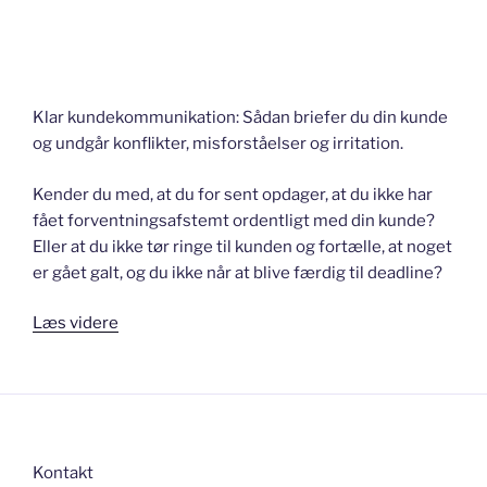
Klar kundekommunikation: Sådan briefer du din kunde
og undgår konflikter, misforståelser og irritation.
Kender du med, at du for sent opdager, at du ikke har
fået forventningsafstemt ordentligt med din kunde?
Eller at du ikke tør ringe til kunden og fortælle, at noget
er gået galt, og du ikke når at blive færdig til deadline?
“Do
Læs videre
“the
happy
briefing”
–
og
Kontakt
hold