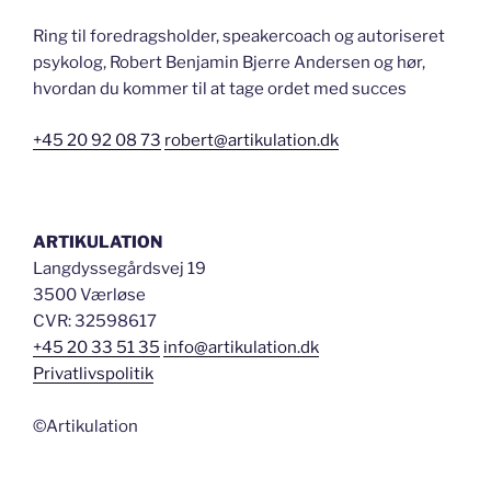
din
Ring til foredragsholder, speakercoach og autoriseret
kunde
psykolog, Robert Benjamin Bjerre Andersen og hør,
glad!”
hvordan du kommer til at tage ordet med succes
+45 20 92 08 73
robert@artikulation.dk
ARTIKULATION
Langdyssegårdsvej 19
3500 Værløse
CVR: 32598617
+45 20 33 51 35
info@artikulation.dk
Privatlivspolitik
©Artikulation