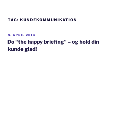
TAG:
KUNDEKOMMUNIKATION
UDGIVET
8. APRIL 2014
DEN
Do “the happy briefing” – og hold din
kunde glad!