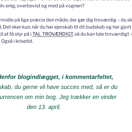
 selv enig, overbevist og med på vognen?
rmidle på lige præcis den måde, der gør dig troværdig – du sk
Det sker kun, når du har ejerskab til dit budskab og har gjort d
l at få styr på i
TAL TROVÆRDIGT
, så du kan tale troværdigt
Også i krisetid.
denfor blogindlægget, i kommentarfeltet,
skab, du gerne vil have succes med, så er du
urrencen om min bog. Jeg trækker en vinder
den 13. april.