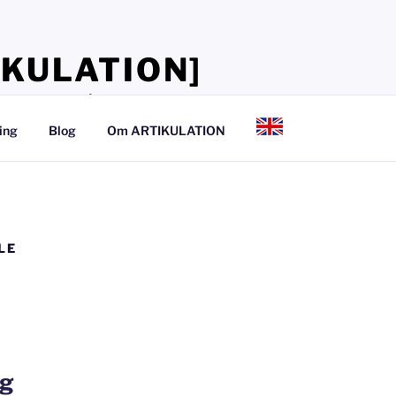
IKULATION]
lærer, at tale så det kan mærkes
ing
Blog
Om ARTIKULATION
LE
og