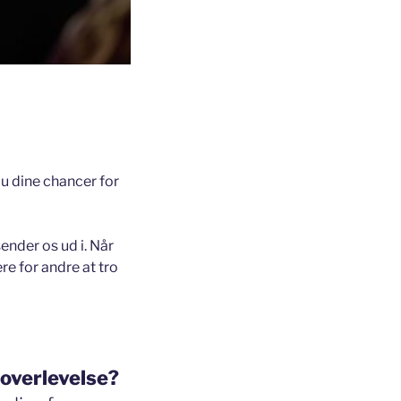
du dine chancer for
ender os ud i. Når
e for andre at tro
 overlevelse?