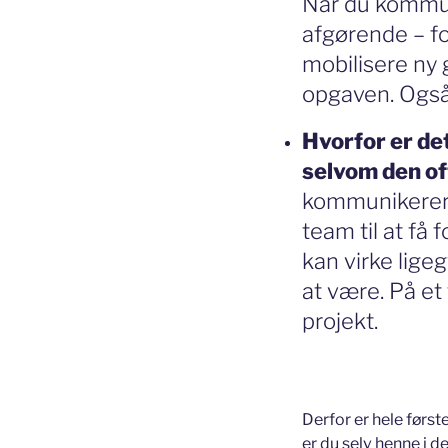
Når du kommuni
afgørende – fo
mobilisere ny
opgaven. Også
Hvorfor er de
selvom den of
kommunikerer, 
team til at få 
kan virke lige
at være. På et 
projekt.
Derfor er hele først
er du selv henne i de