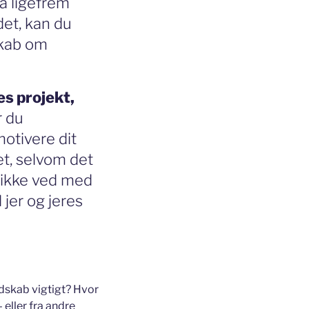
a ligefrem
et, kan du
skab om
es projekt,
 du
motivere dit
tet, selvom det
t ikke ved med
 jer og jeres
udskab vigtigt? Hvor
 eller fra andre