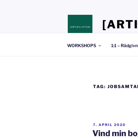
Videre
til
indhold
[ART
Stedet hvor du 
WORKSHOPS
1:1 – Rådgivn
TAG:
JOBSAMTA
UDGIVET
7. APRIL 2020
DEN
Vind min b