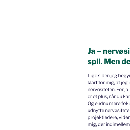
Ja – nervøs
spil. Men d
Lige siden jeg begy
klart for mig, at je
nervøsiteten. For ja
er et plus, når du 
Og endnu mere fokus
udnytte nervøsiteten,
projektledere, vide
mig, der indimelle