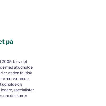
et på
i 2005, blev det
rende med at udholde
d er, at den faktisk
 mere nærværende.
at udholde og
 ledere, specialister,
r, om det kun er