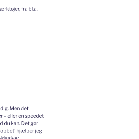
rktøjer, fra bl.a.
l dig. Men det
r – eller en speedet
ad du kan. Det gør
Jobbet’ hjælper jeg
jdsgiver.