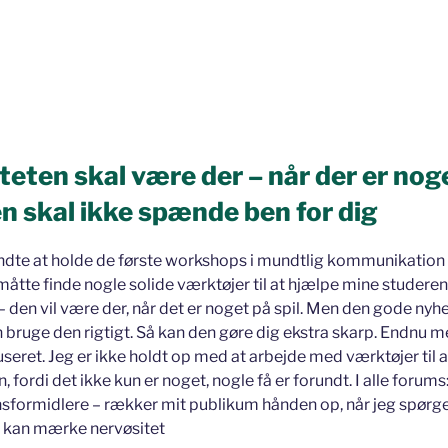
iteten skal være der – når der er nog
en skal ikke spænde ben for dig
ndte at holde de første workshops i mundtlig kommunikation 
g måtte finde nogle solide værktøjer til at hjælpe mine stude
 – den vil være der, når det er noget på spil. Men den gode nyhe
kan bruge den rigtigt. Så kan den gøre dig ekstra skarp. Endnu
eret. Jeg er ikke holdt op med at arbejde med værktøjer til 
 fordi det ikke kun er noget, nogle få er forundt. I alle forums:
nsformidlere – rækker mit publikum hånden op, når jeg spørge
m kan mærke nervøsitet