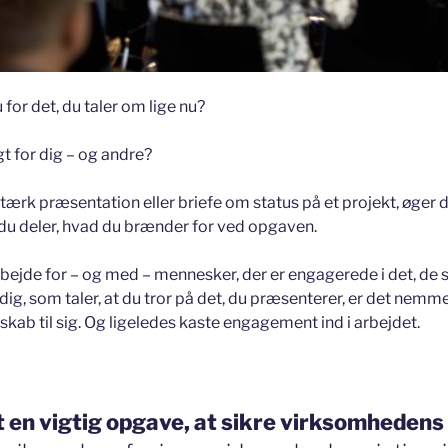
for det, du taler om lige nu?
gt for dig – og andre?
stærk præsentation eller briefe om status på et projekt, øger 
r du deler, hvad du brænder for ved opgaven.
arbejde for – og med – mennesker, der er engagerede i det, de s
g, som taler, at du tror på det, du præsenterer, er det nemmer
skab til sig. Og ligeledes kaste engagement ind i arbejdet.
t en vigtig opgave, at sikre virksomhedens