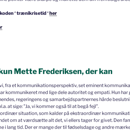
koden ‘ trænikrisetid ‘
her
r
 kun Mette Frederiksen, der kan
ar vi, fra et kommunikationsperspektiv, set eminent kommunika
har kommunikeret med lige dele autoritet og empati. Hun har gi
hendes, regeringens og samarbejdspartnernes hårde beslutni
.a. at sige: ”Ja, vi kommer også til at begå fejl”.
raordinær situation, som kalder på ekstraordinær kommunikat
indet om at værdsætte alt det, vi ellers tager for givet. Den fami
 i lang tid. Der er mange der til fødselsdage og andre mærk