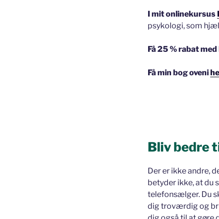
I mit onlinekursus
psykologi, som hjæl
Få 25 % rabat med 
Få min bog oveni
he
Bliv bedre t
Der er ikke andre, de
betyder ikke, at du 
telefonsælger. Du sk
dig troværdig og bri
dig også til at gør