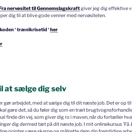
Fra nervøsitet til Gennemslagskraft
giver jeg dig effektive væ
per dig til at blive gode venner med nervøsiteten.
koden ‘ trænikrisetid ‘
her
r
il at sælge dig selv
r gør arbejdet, med at sælge dig til dit næste job. Det er op ti
skal gøre det, så du føler dig som en træt brugtvognsforhandle
al finde din vej, som giver dig ro i maven, når du fortæller hv
nger dig dermed tæt på dit næste job. I mit onlinekursus ’Få 
e dine pointer være skarpe og målrette dem din fremtidige arbe