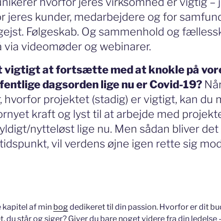
kerer hvorfor jeres virksomhed er vigtig – j
r jeres kunder, medarbejdere og for samfund
 gejst. Følgeskab. Og sammenhold og fælles
 via videomøder og webinarer.
t vigtigt at fortsætte med at knokle på vor
fentlige dagsorden lige nu er Covid-19?
Når
hvorfor projektet (stadig) er vigtigt, kan du 
fornyet kraft og lyst til at arbejde med projek
gyldigt/nytteløst lige nu. Men sådan bliver de
tidspunkt, vil verdens øjne igen rette sig mod
e kapitel af min
bog
dedikeret til din passion. Hvorfor er dit b
t, du står og siger? Giver du bare noget videre fra din ledelse –