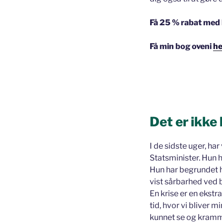
Få 25 % rabat med 
Få min bog oveni
he
Det er ikke
I de sidste uger, h
Statsminister. Hun 
Hun har begrundet 
vist sårbarhed ved bl
En krise er en ekst
tid, hvor vi bliver m
kunnet se og kramme