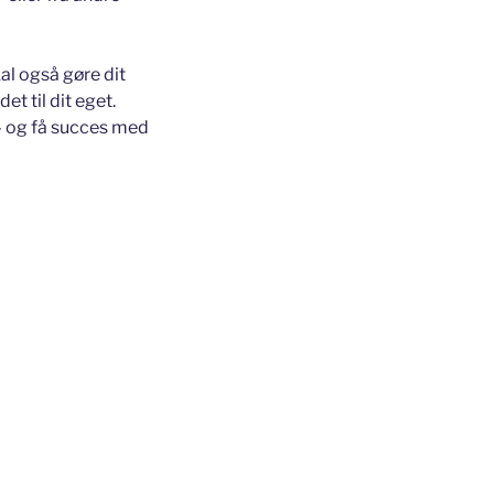
al også gøre dit
et til dit eget.
 – og få succes med