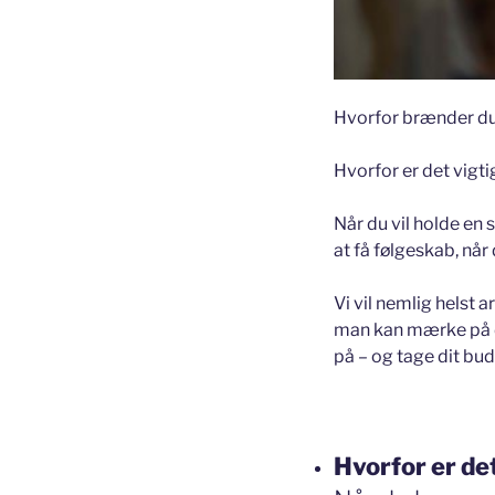
Hvorfor brænder du 
Hvorfor er det vigti
Når du vil holde en 
at få følgeskab, nå
Vi vil nemlig helst 
man kan mærke på di
på – og tage dit bud
Hvorfor er de