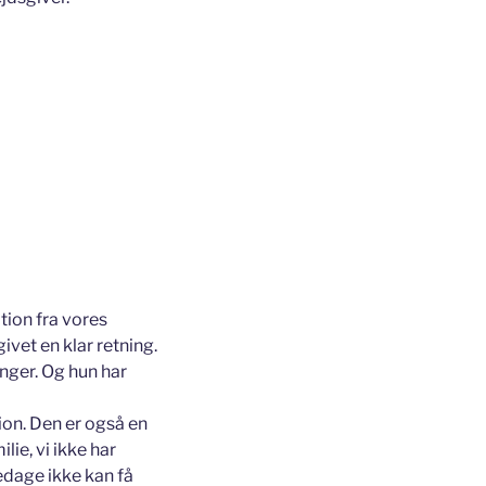
tion fra vores
vet en klar retning.
nger. Og hun har
ion. Den er også en
lie, vi ikke har
edage ikke kan få