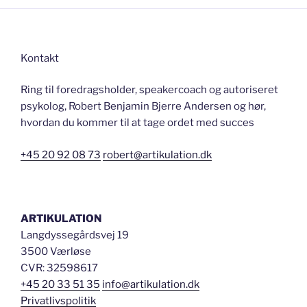
er
her”
Kontakt
Ring til foredragsholder, speakercoach og autoriseret
psykolog, Robert Benjamin Bjerre Andersen og hør,
hvordan du kommer til at tage ordet med succes
+45 20 92 08 73
robert@artikulation.dk
ARTIKULATION
Langdyssegårdsvej 19
3500 Værløse
CVR: 32598617
+45 20 33 51 35
info@artikulation.dk
Privatlivspolitik