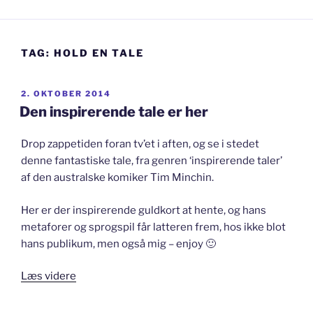
TAG:
HOLD EN TALE
UDGIVET
2. OKTOBER 2014
DEN
Den inspirerende tale er her
Drop zappetiden foran tv’et i aften, og se i stedet
denne fantastiske tale, fra genren ‘inspirerende taler’
af den australske komiker Tim Minchin.
Her er der inspirerende guldkort at hente, og hans
metaforer og sprogspil får latteren frem, hos ikke blot
hans publikum, men også mig – enjoy 🙂
“Den
Læs videre
inspirerende
tale