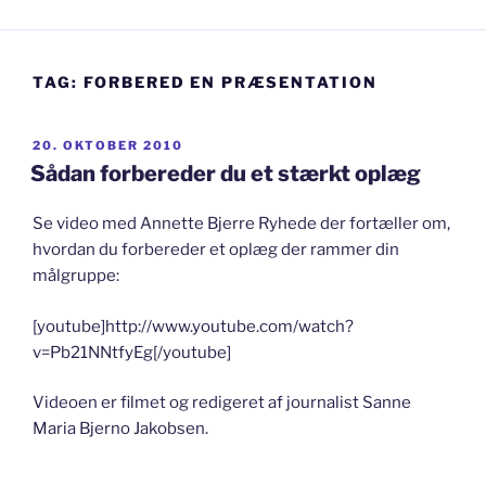
TAG:
FORBERED EN PRÆSENTATION
UDGIVET
20. OKTOBER 2010
DEN
Sådan forbereder du et stærkt oplæg
Se video med Annette Bjerre Ryhede der fortæller om,
hvordan du forbereder et oplæg der rammer din
målgruppe:
[youtube]http://www.youtube.com/watch?
v=Pb21NNtfyEg[/youtube]
Videoen er filmet og redigeret af journalist Sanne
Maria Bjerno Jakobsen.