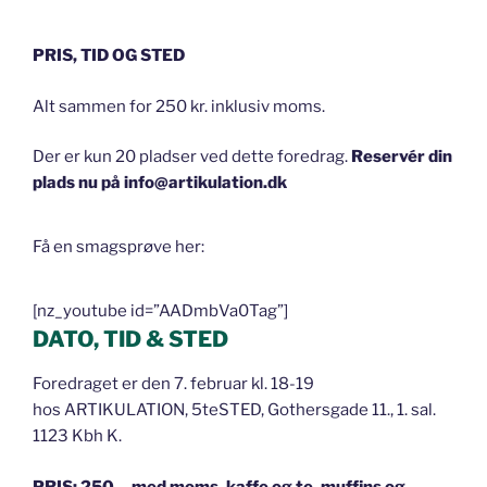
PRIS, TID OG STED
Alt sammen for 250 kr. inklusiv moms.
Der er kun 20 pladser ved dette foredrag.
Reservér din
plads nu på info@artikulation.dk
Få en smagsprøve her:
[nz_youtube id=”AADmbVa0Tag”]
DATO, TID & STED
Foredraget er den 7. februar kl. 18-19
hos ARTIKULATION, 5teSTED, Gothersgade 11., 1. sal.
1123 Kbh K.
PRIS: 250,- med moms, kaffe og te, muffins og