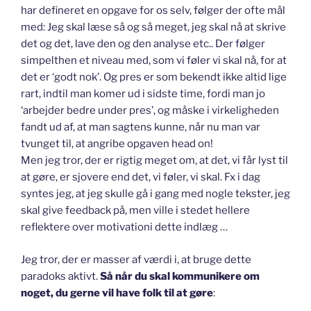
har defineret en opgave for os selv, følger der ofte mål
med: Jeg skal læse så og så meget, jeg skal nå at skrive
det og det, lave den og den analyse etc.. Der følger
simpelthen et niveau med, som vi føler vi skal nå, for at
det er ‘godt nok’. Og pres er som bekendt ikke altid lige
rart, indtil man komer ud i sidste time, fordi man jo
‘arbejder bedre under pres’, og måske i virkeligheden
fandt ud af, at man sagtens kunne, når nu man var
tvunget til, at angribe opgaven head on!
Men jeg tror, der er rigtig meget om, at det, vi får lyst til
at gøre, er sjovere end det, vi føler, vi skal. Fx i dag
syntes jeg, at jeg skulle gå i gang med nogle tekster, jeg
skal give feedback på, men ville i stedet hellere
reflektere over motivationi dette indlæg …
Jeg tror, der er masser af værdi i, at bruge dette
paradoks aktivt.
Så når du skal kommunikere om
noget, du gerne vil have folk til at gøre
: