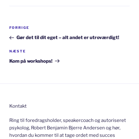
Indlægsnavigation
Forrige
FORRIGE
indlæg
Gør det til dit eget – alt andet er utroværdigt!
Næste
NÆSTE
indlæg
Kom på workshops!
Kontakt
Ring til foredragsholder, speakercoach og autoriseret
psykolog, Robert Benjamin Bjerre Andersen og hør,
hvordan du kommer til at tage ordet med succes