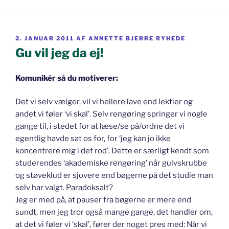
UDGIVET
2. JANUAR 2011
AF
ANNETTE BJERRE RYHEDE
DEN
Gu vil jeg da ej!
Komunikér så du motiverer:
Det vi selv vælger, vil vi hellere lave end lektier og
andet vi føler ‘vi skal’. Selv rengøring springer vi nogle
gange til, i stedet for at læse/se på/ordne det vi
egentlig havde sat os for, for ‘jeg kan jo ikke
koncentrere mig i det rod’. Dette er særligt kendt som
studerendes ‘akademiske rengøring’ når gulvskrubbe
og støveklud er sjovere end bøgerne på det studie man
selv har valgt. Paradoksalt?
Jeg er med på, at pauser fra bøgerne er mere end
sundt, men jeg tror også mange gange, det handler om,
at det vi føler vi ‘skal’, fører der noget pres med: Når vi