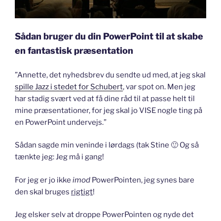
Sådan bruger du din PowerPoint til at skabe
en fantastisk præsentation
”Annette, det nyhedsbrev du sendte ud med, at jeg skal
spille Jazz i stedet for Schubert
,
var spot on. Men jeg
har stadig svært ved at få dine råd til at passe helt til
mine præsentationer, for jeg skal jo VISE nogle ting på
en PowerPoint undervejs.”
Sådan sagde min veninde i lørdags (tak Stine 🙂 Og så
tænkte jeg: Jeg må i gang!
For jeg er jo ikke
imod
PowerPointen, jeg synes bare
den skal bruges
rigtigt
!
Jeg elsker selv at droppe PowerPointen og nyde det