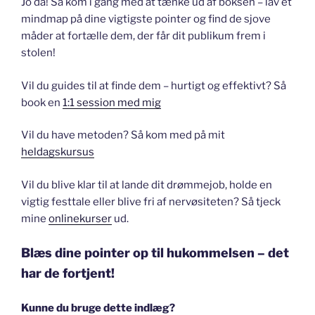
Jo da! Så kom i gang med at tænke ud af boksen – lav et
mindmap på dine vigtigste pointer og find de sjove
måder at fortælle dem, der får dit publikum frem i
stolen!
Vil du guides til at finde dem – hurtigt og effektivt? Så
book en
1:1 session med mig
Vil du have metoden? Så kom med på mit
heldagskursus
Vil du blive klar til at lande dit drømmejob, holde en
vigtig festtale eller blive fri af nervøsiteten? Så tjeck
mine
onlinekurser
ud.
Blæs dine pointer op til hukommelsen – det
har de fortjent!
Kunne du bruge dette indlæg?