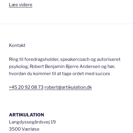
“Kig
Læs videre
på
publikum
–
IKKE
din
Kontakt
Power
Point!”
Ring til foredragsholder, speakercoach og autoriseret
psykolog, Robert Benjamin Bjerre Andersen og hør,
hvordan du kommer til at tage ordet med succes
+45 20 92 08 73
robert@artikulation.dk
ARTIKULATION
Langdyssegårdsvej 19
3500 Værløse