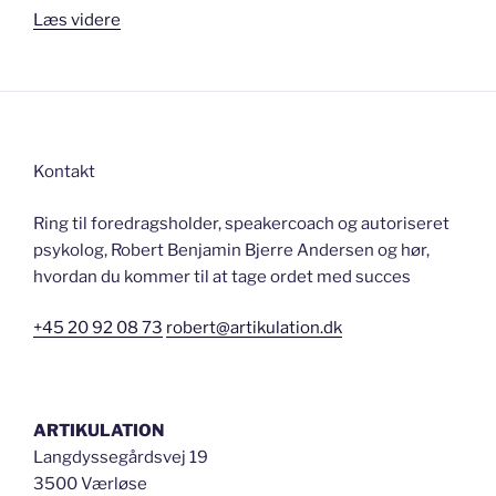
“Sådan
Læs videre
får
du
dit
drømmejob”
Kontakt
Ring til foredragsholder, speakercoach og autoriseret
psykolog, Robert Benjamin Bjerre Andersen og hør,
hvordan du kommer til at tage ordet med succes
+45 20 92 08 73
robert@artikulation.dk
ARTIKULATION
Langdyssegårdsvej 19
3500 Værløse