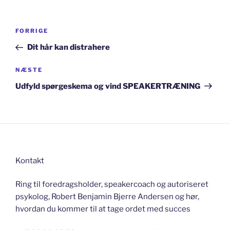
Indlægsnavigation
Forrige
FORRIGE
indlæg
Dit hår kan distrahere
Næste
NÆSTE
indlæg
Udfyld spørgeskema og vind SPEAKERTRÆNING
Kontakt
Ring til foredragsholder, speakercoach og autoriseret
psykolog, Robert Benjamin Bjerre Andersen og hør,
hvordan du kommer til at tage ordet med succes