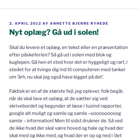
UDGIVET
2. APRIL 2012
AF
ANNETTE BJERRE RYHEDE
DEN
Nyt oplæg? Gå ud i solen!
Skal du levere et oplæg, en tekst eller en præsentation
efter påskeferien? Så gå ud i solen med blok og
kuglepen. Gå hen et sted hvor det er hyggeligt og rart, i
stedet for at tvinge dig ind til computeren med tanker
om ’årh, nu skal jeg også have kigget på det’.
Faktisk er en af de største fejl, jeg oplever, folk begår,
når de skal lave et oplæg, at de sætter sig ved
skrivebordet og begynder at læse i tusind rapporter,
google alt muligt og samle og samle –oooooooooog
samle – information! Men til sidst drukner de. Så ved
de ikke hvad der skal være hoved og hale og hvad der
skal med og ikke med, og hvad der er op og ned i ’det