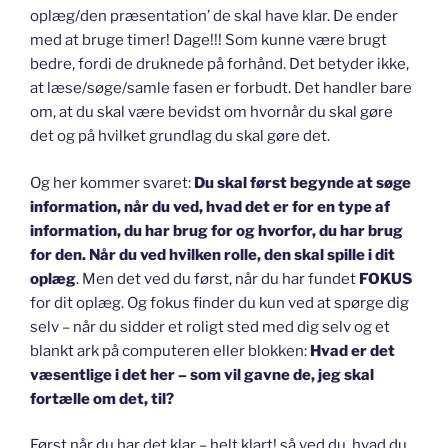
oplæg/den præsentation’ de skal have klar. De ender
med at bruge timer! Dage!!! Som kunne være brugt
bedre, fordi de druknede på forhånd. Det betyder ikke,
at læse/søge/samle fasen er forbudt. Det handler bare
om, at du skal være bevidst om hvornår du skal gøre
det og på hvilket grundlag du skal gøre det.
Og her kommer svaret:
Du skal først begynde at søge
information, når du ved, hvad det er for en type af
information, du har brug for og hvorfor, du har brug
for den. Når du ved hvilken rolle, den skal spille i dit
oplæg
. Men det ved du først, når du har fundet
FOKUS
for dit oplæg. Og fokus finder du kun ved at spørge dig
selv – når du sidder et roligt sted med dig selv og et
blankt ark på computeren eller blokken:
Hvad er det
væsentlige i det her – som vil gavne de, jeg skal
fortælle om det, til?
Først når du har det klar – helt klart! så ved du, hvad du