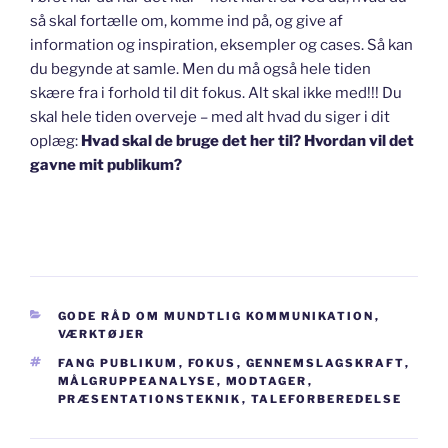
så skal fortælle om, komme ind på, og give af
information og inspiration, eksempler og cases. Så kan
du begynde at samle. Men du må også hele tiden
skære fra i forhold til dit fokus. Alt skal ikke med!!! Du
skal hele tiden overveje – med alt hvad du siger i dit
oplæg:
Hvad skal de bruge det her til? Hvordan vil det
gavne mit publikum?
KATEGORIER
GODE RÅD OM MUNDTLIG KOMMUNIKATION
,
VÆRKTØJER
TAGS
FANG PUBLIKUM
,
FOKUS
,
GENNEMSLAGSKRAFT
,
MÅLGRUPPEANALYSE
,
MODTAGER
,
PRÆSENTATIONSTEKNIK
,
TALEFORBEREDELSE