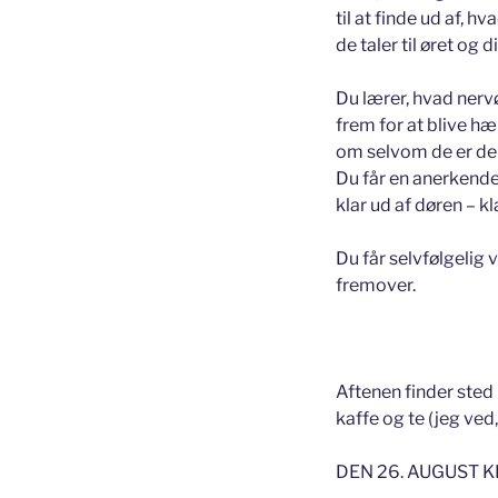
til at finde ud af, 
de taler til øret og 
Du lærer, hvad nervø
frem for at blive h
om selvom de er der
Du får en anerkende,
klar ud af døren – kl
Du får selvfølgelig
fremover.
Aftenen finder sted
kaffe og te (jeg ved
DEN 26. AUGUST KL.