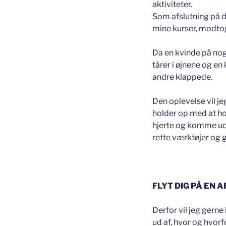
aktiviteter.
Som afslutning på d
mine kurser, modtog
Da en kvinde på nog
tårer i øjnene og en
andre klappede.
Den oplevelse vil jeg
holder op med at hold
hjerte og komme ud 
rette værktøjer og
FLYT DIG PÅ EN 
Derfor vil jeg gerne 
ud af, hvor og hvor