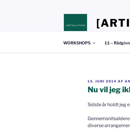
Videre
til
indhold
[ART
Stedet hvor du 
WORKSHOPS
1:1 – Rådgivn
UDGIVET
13. JUNI 2014
AF
A
DEN
Nu vil jeg i
Sidste år holdt jeg 
Gennemsnitsalderen 
diverse arrangement