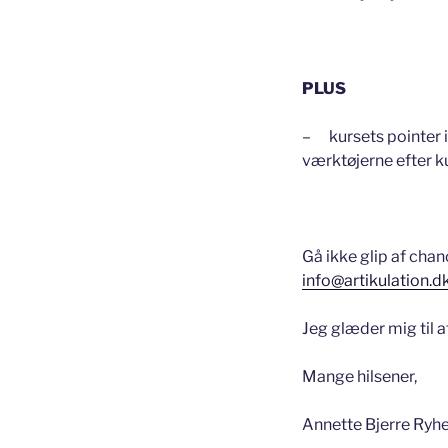
PLUS
– kursets pointer i
værktøjerne efter k
Gå ikke glip af chan
info@artikulation.d
Jeg glæder mig til 
Mange hilsener,
Annette Bjerre Ryh