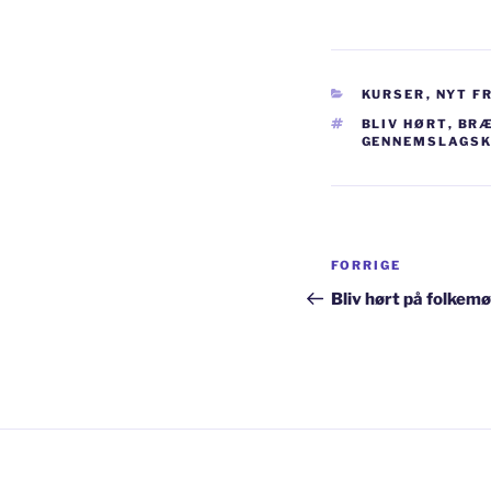
KATEGORIER
KURSER
,
NYT F
TAGS
BLIV HØRT
,
BRÆ
GENNEMSLAGS
Indlægsnav
Forrige
FORRIGE
indlæg
Bliv hørt på folkem