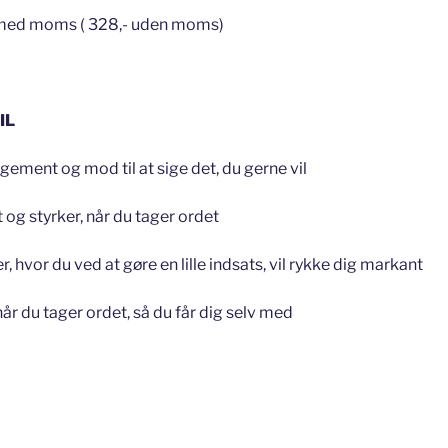
- med moms ( 328,- uden moms)
IL
gement og mod til at sige det, du gerne vil
 og styrker, når du tager ordet
, hvor du ved at gøre en lille indsats, vil rykke dig markant
 når du tager ordet, så du får dig selv med