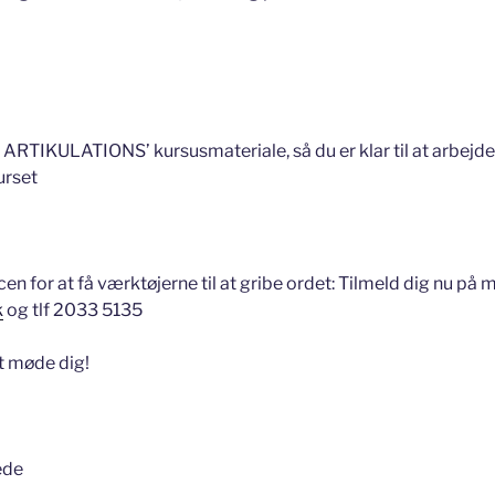
 ARTIKULATIONS’ kursusmateriale, så du er klar til at arbejd
urset
cen for at få værktøjerne til at gribe ordet: Tilmeld dig nu på m
k
og tlf 2033 5135
at møde dig!
ede