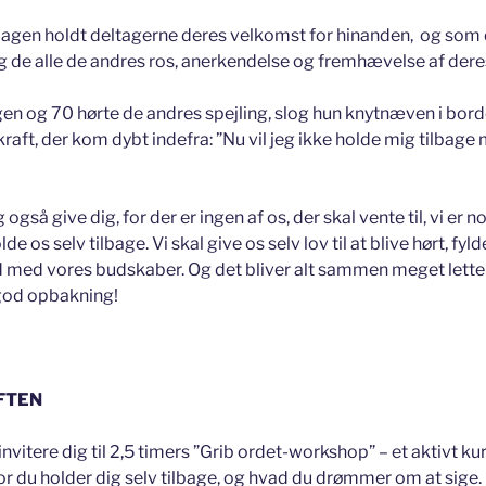
agen holdt deltagerne deres velkomst for hinanden, og som de
 de alle de andres ros, anerkendelse og fremhævelse af deres
en og 70 hørte de andres spejling, slog hun knytnæven i bor
 kraft, der kom dybt indefra: ”Nu vil jeg ikke holde mig tilbage
 også give dig, for der er ingen af os, der skal vente til, vi er n
e os selv tilbage. Vi skal give os selv lov til at blive hørt, fyl
med vores budskaber. Og det bliver alt sammen meget lettere
 god opbakning!
AFTEN
invitere dig til 2,5 timers ”Grib ordet-workshop” – et aktivt ku
for du holder dig selv tilbage, og hvad du drømmer om at sige.