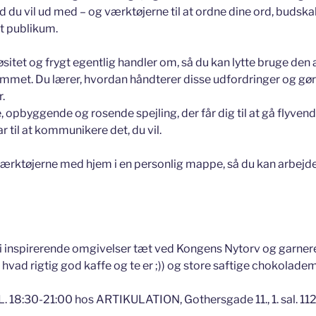
hvad du vil ud med – og værktøjerne til at ordne dine ord, budska
dit publikum.
sitet og frygt egentlig handler om, så du kan lytte bruge den akt
æmmet. Du lærer, hvordan håndterer disse udfordringer og gø
.
 opbyggende og rosende spejling, der får dig til at gå flyvende
ar til at kommunikere det, du vil.
 værktøjerne med hjem i en personlig mappe, så du kan arbej
 i inspirerende omgivelser tæt ved Kongens Nytorv og garner
, hvad rigtig god kaffe og te er ;)) og store saftige chokoladem
 18:30-21:00 hos ARTIKULATION, Gothersgade 11., 1. sal. 112