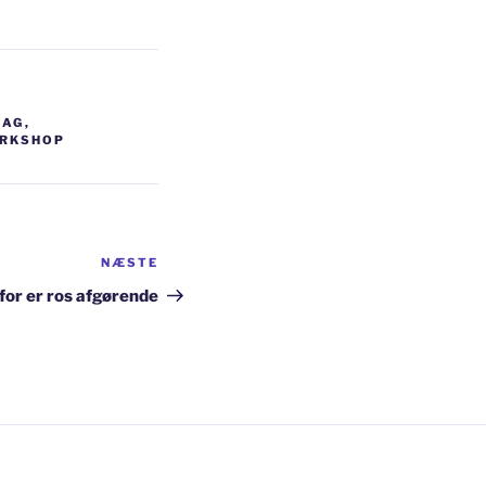
RAG
,
RKSHOP
NÆSTE
Næste
indlæg
for er ros afgørende