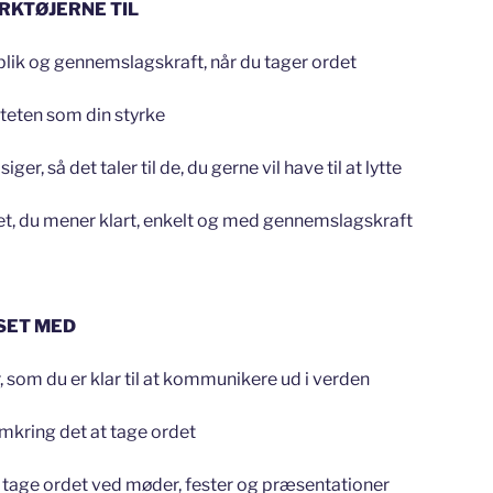
ØRKTØJERNE TIL
lik og gennemslagskraft, når du tager ordet
teten som din styrke
er, så det taler til de, du gerne vil have til at lytte
, du mener klart, enkelt og med gennemslagskraft
SET MED
som du er klar til at kommunikere ud i verden
omkring det at tage ordet
at tage ordet ved møder, fester og præsentationer