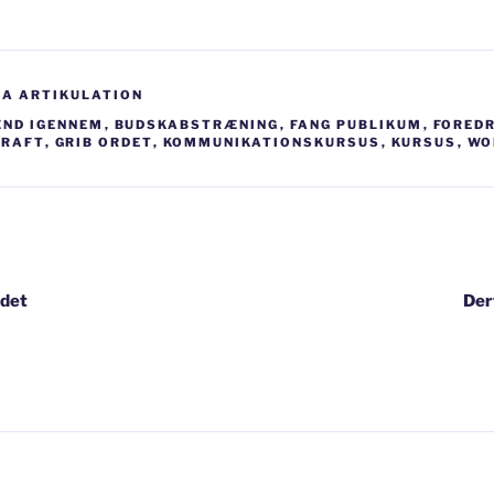
RA ARTIKULATION
ND IGENNEM
,
BUDSKABSTRÆNING
,
FANG PUBLIKUM
,
FORED
KRAFT
,
GRIB ORDET
,
KOMMUNIKATIONSKURSUS
,
KURSUS
,
WO
igation
ødet
Der