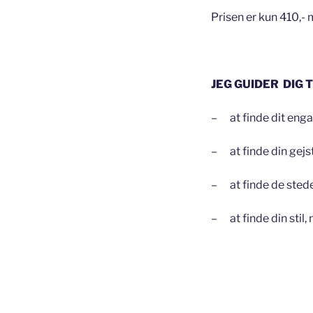
Prisen er kun 410,
JEG GUIDER DIG T
– at finde dit enga
– at finde din gejst
– at finde de steder
– at finde din stil,