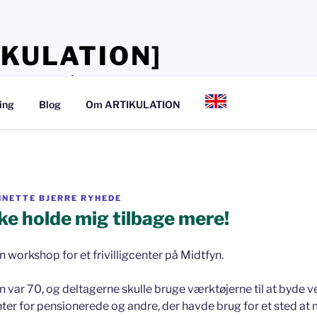
IKULATION]
lærer, at tale så det kan mærkes
ing
Blog
Om ARTIKULATION
NNETTE BJERRE RYHEDE
kke holde mig tilbage mere!
en workshop for et frivilligcenter på Midtfyn.
var 70, og deltagerne skulle bruge værktøjerne til at byde 
er for pensionerede og andre, der havde brug for et sted at