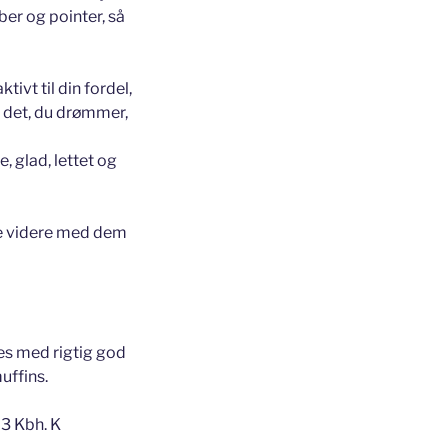
ber og pointer, så
ivt til din fordel,
r det, du drømmer,
, glad, lettet og
de videre med dem
es med rigtig god
uffins.
3 Kbh. K