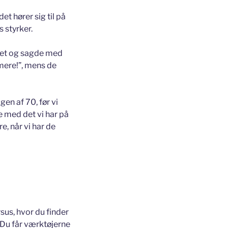
t hører sig til på
 styrker.
det
og sagde med
 mere!”, mens de
ogen af 70, før vi
de med det vi har på
, når vi har de
rsus, hvor du finder
 Du får værktøjerne