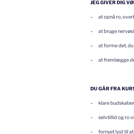
JEG GIVER DIG V
– at opnå ro, overb
– at bruge nervøsi
– at forme det, du sig
– at fremlægge det
DU GÅR FRA KUR
– klare budskaber, 
– selvtillid og ro 
– fornyet lyst til 