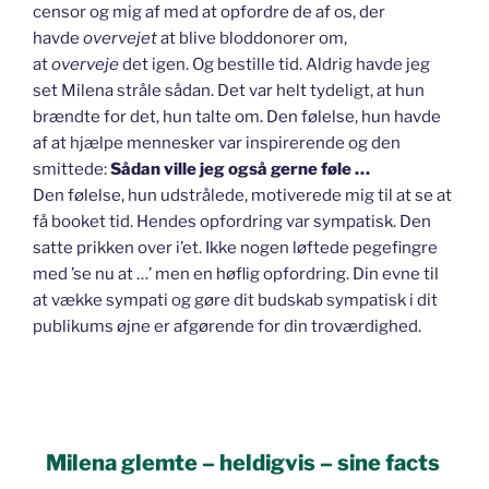
censor og mig af med at opfordre de af os, der
havde
overvejet
at blive bloddonorer om,
at
overveje
det igen. Og bestille tid. Aldrig havde jeg
set Milena stråle sådan. Det var helt tydeligt, at hun
brændte for det, hun talte om. Den følelse, hun havde
af at hjælpe mennesker var inspirerende og den
smittede:
Sådan ville jeg også gerne føle …
Den følelse, hun udstrålede, motiverede mig til at se at
få booket tid. Hendes opfordring var sympatisk. Den
satte prikken over i’et. Ikke nogen løftede pegefingre
med ’se nu at …’ men en høflig opfordring. Din evne til
at vække sympati og gøre dit budskab sympatisk i dit
publikums øjne er afgørende for din troværdighed.
Milena glemte – heldigvis – sine facts