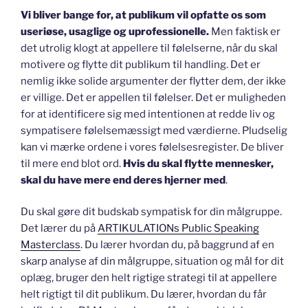
Vi bliver bange for, at publikum vil opfatte os som
useriøse, usaglige og uprofessionelle.
Men faktisk er
det utrolig klogt at appellere til følelserne, når du skal
motivere og flytte dit publikum til handling. Det er
nemlig ikke solide argumenter der flytter dem, der ikke
er villige. Det er appellen til følelser. Det er muligheden
for at identificere sig med intentionen at redde liv og
sympatisere følelsemæssigt med værdierne. Pludselig
kan vi mærke ordene i vores følelsesregister. De bliver
til mere end blot ord.
Hvis du skal flytte mennesker,
skal du have mere end deres hjerner med
.
Du skal gøre dit budskab sympatisk for din målgruppe.
Det lærer du på
ARTIKULATIONs Public Speaking
Masterclass
. Du lærer hvordan du, på baggrund af en
skarp analyse af din målgruppe, situation og mål for dit
oplæg, bruger den helt rigtige strategi til at appellere
helt rigtigt til dit publikum. Du lærer, hvordan du får