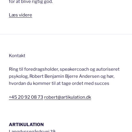
for at blive rigtig god.
“INDTAG
Læs videre
SCENEN
–
foredrag
med
skuespilleren
Kontakt
og
kommunikationseksperten”
Ring til foredragsholder, speakercoach og autoriseret
psykolog, Robert Benjamin Bjerre Andersen og hør,
hvordan du kommer til at tage ordet med succes
+45 20 92 08 73
robert@artikulation.dk
ARTIKULATION
Langdyssegårdsvej 19