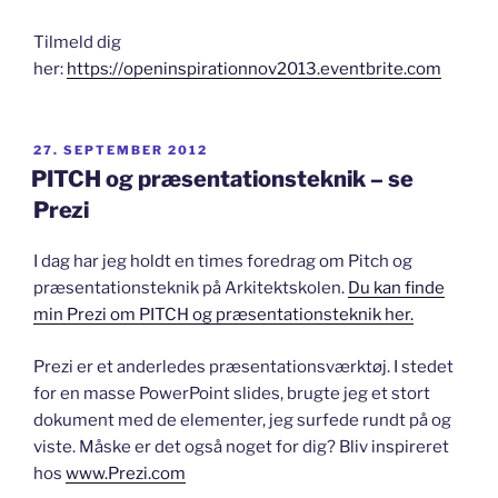
Tilmeld dig
her:
https://openinspirationnov2013.eventbrite.com
UDGIVET
27. SEPTEMBER 2012
DEN
PITCH og præsentationsteknik – se
Prezi
I dag har jeg holdt en times foredrag om Pitch og
præsentationsteknik på Arkitektskolen.
Du kan finde
min Prezi om PITCH og præsentationsteknik her.
Prezi er et anderledes præsentationsværktøj. I stedet
for en masse PowerPoint slides, brugte jeg et stort
dokument med de elementer, jeg surfede rundt på og
viste. Måske er det også noget for dig? Bliv inspireret
hos
www.Prezi.com