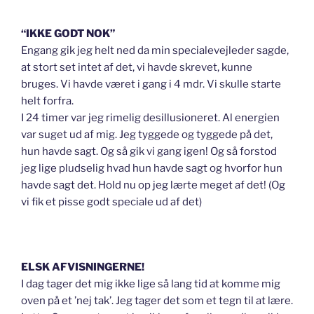
“IKKE GODT NOK”
Engang gik jeg helt ned da min specialevejleder sagde,
at stort set intet af det, vi havde skrevet, kunne
bruges. Vi havde været i gang i 4 mdr. Vi skulle starte
helt forfra.
I 24 timer var jeg rimelig desillusioneret. Al energien
var suget ud af mig. Jeg tyggede og tyggede på det,
hun havde sagt. Og så gik vi gang igen! Og så forstod
jeg lige pludselig hvad hun havde sagt og hvorfor hun
havde sagt det. Hold nu op jeg lærte meget af det! (Og
vi fik et pisse godt speciale ud af det)
ELSK AFVISNINGERNE!
I dag tager det mig ikke lige så lang tid at komme mig
oven på et ’nej tak’. Jeg tager det som et tegn til at lære.