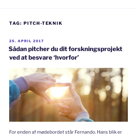
TAG:
PITCH-TEKNIK
UDGIVET
25. APRIL 2017
DEN
Sådan pitcher du dit forskningsprojekt
ved at besvare ‘hvorfor’
For enden af mødebordet står Fernando. Hans blik er