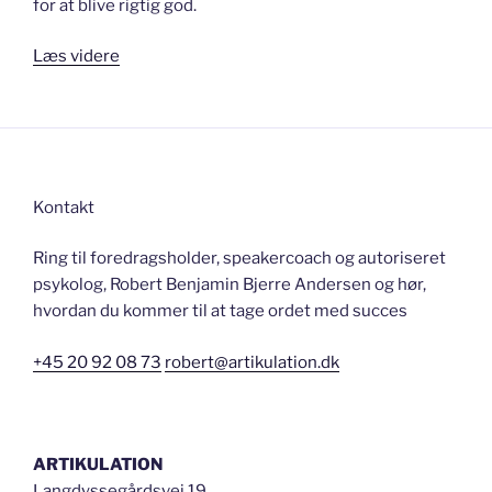
for at blive rigtig god.
“INDTAG
Læs videre
SCENEN
–
foredrag
med
skuespilleren
Kontakt
og
kommunikationseksperten”
Ring til foredragsholder, speakercoach og autoriseret
psykolog, Robert Benjamin Bjerre Andersen og hør,
hvordan du kommer til at tage ordet med succes
+45 20 92 08 73
robert@artikulation.dk
ARTIKULATION
Langdyssegårdsvej 19