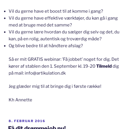
Vil du gerne have et boost til at komme i gang?
Vil du gerne have effektive værktøjer, du kan gå i gang
med at bruge med det samme?
Vil du gerne lære hvordan du sælger dig selv og det, du
kan, på en rolig, autentisk og troværdig måde?
Og blive bedre til at håndtere afslag?
Så er mit GRATIS webinar: ’Få jobbet’ noget for dig. Det
kører af stablen den 1. September kl. 19-20
Tilmeld
dig
på mail: info@artikulation.dk
Jeg glæder mig til at bringe dig i første række!
Kh Annette
UDGIVET
8. FEBRUAR 2016
DEN
Få dit drømmejob nu!