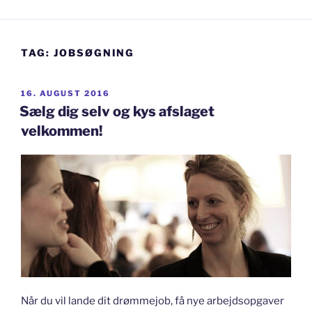
TAG:
JOBSØGNING
UDGIVET
16. AUGUST 2016
DEN
Sælg dig selv og kys afslaget
velkommen!
Når du vil lande dit drømmejob, få nye arbejdsopgaver