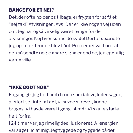
BANGE FOR ET NEJ?
Det, der ofte holder os tilbage, er frygten for at få et
“nej tak!” Afvisningen. Avs! Der er ikke nogen vej uden
om. Jeg har også virkelig været bange for de
afvisninger. Nøj hvor kunne de svide! Derfor spændte
jeg op, min stemme blev hård. Problemet var bare, at
den så sendte nogle andre signaler end de, jeg egentlig
gerne ville.
“IKKE GODT NOK”
Engang gik jeg helt ned da min specialevejleder sagde,
at stort set intet af det, vi havde skrevet, kunne
bruges. Vi havde været i gang i 4 mdr. Vi skulle starte
helt forfra.
I 24 timer var jeg rimelig desillusioneret. Al energien
var suget ud af mig. Jeg tyggede og tyggede på det,