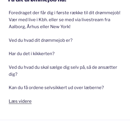
Foredraget der får dig i første række til dit drømmejob!
Vær med live i Kbh. eller se med via livestream fra
Aalborg, Århus eller New York!
Ved du hvad dit drømmejob er?
Har du det i kikkerten?
Ved du hvad du skal sælge dig selv på, så de ansætter
dig?
Kan du få ordene selvsikkert ud over læberne?
“Få
Læs videre
dit
drømmejob
nu!”