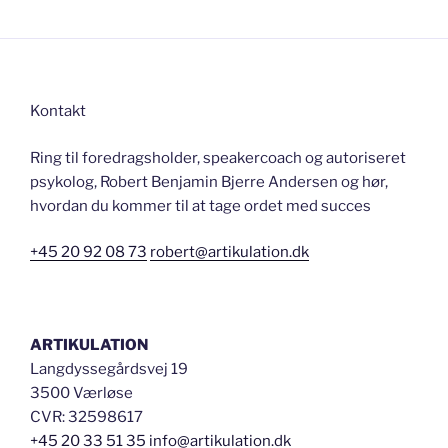
kan
du
ikke
forklare
Kontakt
mig
…….?”
Ring til foredragsholder, speakercoach og autoriseret
psykolog, Robert Benjamin Bjerre Andersen og hør,
hvordan du kommer til at tage ordet med succes
+45 20 92 08 73
robert@artikulation.dk
ARTIKULATION
Langdyssegårdsvej 19
3500 Værløse
CVR: 32598617
+45 20 33 51 35
info@artikulation.dk