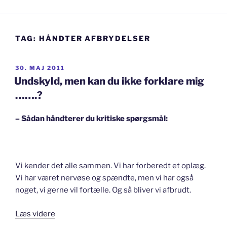
TAG:
HÅNDTER AFBRYDELSER
UDGIVET
30. MAJ 2011
DEN
Undskyld, men kan du ikke forklare mig
…….?
– Sådan håndterer du kritiske spørgsmål:
Vi kender det alle sammen. Vi har forberedt et oplæg.
Vi har været nervøse og spændte, men vi har også
noget, vi gerne vil fortælle. Og så bliver vi afbrudt.
“Undskyld,
Læs videre
men