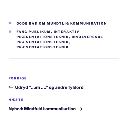
KATEGORIER
GODE RÅD OM MUNDTLIG KOMMUNIKATION
TAGS
FANG PUBLIKUM
,
INTERAKTIV
PRÆSENTATIONSTEKNIK
,
INVOLVERENDE
PRÆSENTATIONSTEKNIK
,
PRÆSENTATIONSTEKNIK
Indlægsnavigation
Forrige
FORRIGE
indlæg
Udryd ”…øh ….” og andre fyldord
Næste
NÆSTE
indlæg
Nyhed: Mindfuld kommunikation