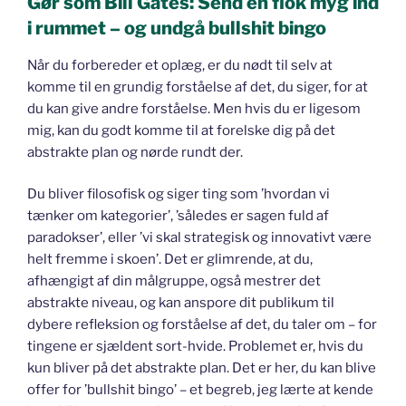
Gør som Bill Gates: Send en flok myg ind
i rummet – og undgå bullshit bingo
Når du forbereder et oplæg, er du nødt til selv at
komme til en grundig forståelse af det, du siger, for at
du kan give andre forståelse. Men hvis du er ligesom
mig, kan du godt komme til at forelske dig på det
abstrakte plan og nørde rundt der.
Du bliver filosofisk og siger ting som ’hvordan vi
tænker om kategorier’, ’således er sagen fuld af
paradokser’, eller ’vi skal strategisk og innovativt være
helt fremme i skoen’. Det er glimrende, at du,
afhængigt af din målgruppe, også mestrer det
abstrakte niveau, og kan anspore dit publikum til
dybere refleksion og forståelse af det, du taler om – for
tingene er sjældent sort-hvide. Problemet er, hvis du
kun bliver på det abstrakte plan. Det er her, du kan blive
offer for ’bullshit bingo’ – et begreb, jeg lærte at kende