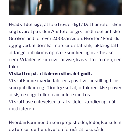
Hvad vil det sige, at tale troværdigt? Det har retorikken
søgt svaret på siden Aristoteles gik rundt i det antikke
Grækenland for over 2.000 år siden. Hvorfor? Fordi du
og jeg ved, at der skal mere end statistik, fakta og tal til
at fange publikums opmærksomhed og overbevise
dem. Vi lader os kun overbevise, hvis vi tror på den, der
taler.
Vi skal tro på, at taleren vil os det godt.
Vi skal kunne mærke talerens positive indstilling til os
som publikum og få indtrykket af, at taleren ikke prøver
at skjule noget eller manipulere med os.
Vi skal have oplevelsen af, at vi deler værdier og mål
med taleren.
Hvordan kommer du som projektleder, leder, konsulent
og forsker derhen, hvor du formår at tale, så du