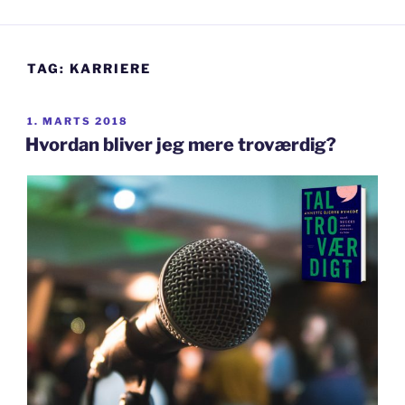
TAG:
KARRIERE
UDGIVET
1. MARTS 2018
DEN
Hvordan bliver jeg mere troværdig?