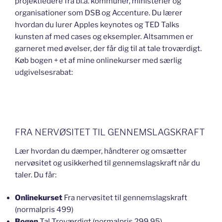
projektledere fra bl.a. kommuner, ministerier og
organisationer som DSB og Accenture. Du lærer
hvordan du lurer Apples keynotes og TED Talks
kunsten af med cases og eksempler. Altsammen er
garneret med øvelser, der får dig til at tale troværdigt.
Køb bogen + et af mine onlinekurser med særlig
udgivelsesrabat:
FRA NERVØSITET TIL GENNEMSLAGSKRAFT
Lær hvordan du dæmper, håndterer og omsætter
nervøsitet og usikkerhed til gennemslagskraft når du
taler. Du får:
Onlinekurset
Fra nervøsitet til gennemslagskraft
(normalpris 499)
Bogen
Tal Troværdigt (normalpris 299,95).