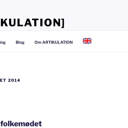
IKULATION]
lærer, at tale så det kan mærkes
ing
Blog
Om ARTIKULATION
ET 2014
å folkemødet