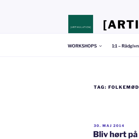
Videre
til
indhold
[ART
Stedet hvor du 
WORKSHOPS
1:1 – Rådgivn
TAG:
FOLKEMØD
UDGIVET
30. MAJ 2014
DEN
Bliv hørt p