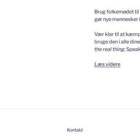
Brug folkemødet ti
gør nye mennesker i
Vær klar til at kæm
bruge den i alle din
the real thing
: Spea
“Bliv
Læs videre
hørt
på
folkemø
Kontakt