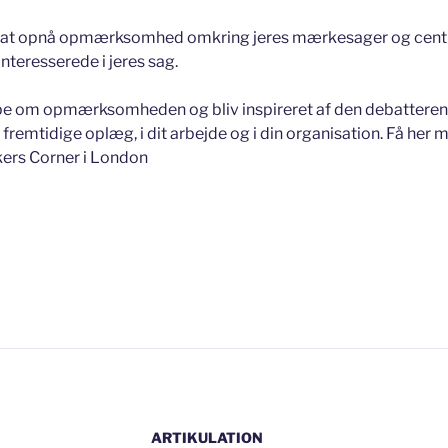
l at opnå opmærksomhed omkring jeres mærkesager og centr
nteresserede i jeres sag.
pe om opmærksomheden og bliv inspireret af den debatterende
e fremtidige oplæg, i dit arbejde og i din organisation. Få her 
kers Corner i London
det”
ARTIKULATION