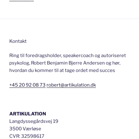
hørt
på
folkemødet”
Kontakt
Ring til foredragsholder, speakercoach og autoriseret
psykolog, Robert Benjamin Bjerre Andersen og hør,
hvordan du kommer til at tage ordet med succes
+45 20 92 08 73
robert@artikulation.dk
ARTIKULATION
Langdyssegårdsvej 19
3500 Værløse
CVR: 32598617