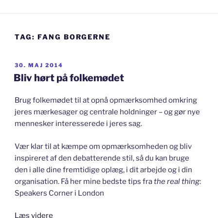
TAG:
FANG BORGERNE
UDGIVET
30. MAJ 2014
DEN
Bliv hørt på folkemødet
Brug folkemødet til at opnå opmærksomhed omkring
jeres mærkesager og centrale holdninger – og gør nye
mennesker interesserede i jeres sag.
Vær klar til at kæmpe om opmærksomheden og bliv
inspireret af den debatterende stil, så du kan bruge
den i alle dine fremtidige oplæg, i dit arbejde og i din
organisation. Få her mine bedste tips fra
the real thing
:
Speakers Corner i London
“Bliv
Læs videre