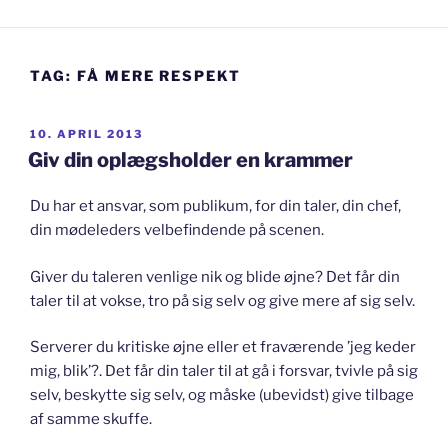
TAG:
FÅ MERE RESPEKT
UDGIVET
10. APRIL 2013
DEN
Giv din oplægsholder en krammer
Du har et ansvar, som publikum, for din taler, din chef,
din mødeleders velbefindende på scenen.
Giver du taleren venlige nik og blide øjne? Det får din
taler til at vokse, tro på sig selv og give mere af sig selv.
Serverer du kritiske øjne eller et fraværende ’jeg keder
mig, blik’?. Det får din taler til at gå i forsvar, tvivle på sig
selv, beskytte sig selv, og måske (ubevidst) give tilbage
af samme skuffe.