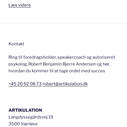
“Giv
Læs videre
din
oplægsholder
en
krammer”
Kontakt
Ring til foredragsholder, speakercoach og autoriseret
psykolog, Robert Benjamin Bjerre Andersen og hør,
hvordan du kommer til at tage ordet med succes
+45 20 92 08 73
robert@artikulation.dk
ARTIKULATION
Langdyssegårdsvej 19
3500 Værløse